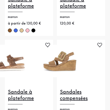
plateforme
plateforme
marron
marron
Nouveau prix
à partir de 130,00 €
Nouveau prix
120,00 €
Sandale à
Sandales
plateforme
compensées
marron
marron