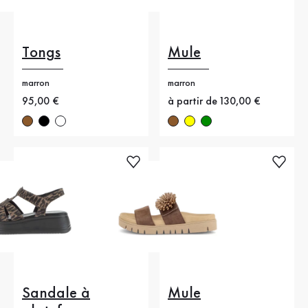
Tongs
Mule
marron
marron
Nouveau prix
95,00 €
Nouveau prix
à partir de 130,00 €
Sandale à
Mule