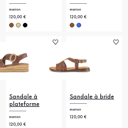
marron
marron
Nouveau prix
120,00 €
Nouveau prix
120,00 €
Sandale à
Sandale à bride
plateforme
marron
Nouveau prix
120,00 €
marron
Nouveau prix
120,00 €