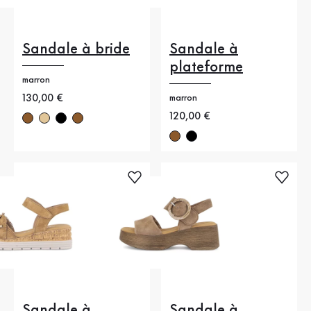
Sandale à bride
Sandale à
plateforme
marron
Nouveau prix
130,00 €
marron
Nouveau prix
120,00 €
Sandale à
Sandale à