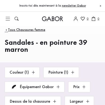
Table des matières
Accéder au contenu principal
Accéder à la table des matières
Accéder à la navigation principale
Inscris-toi dès maintenant à la
newsletter Gabor
×
0
0
Produits
Tous Chaussures femme
Sandales - en pointure 39
marron
Couleur (1)
Pointure (1)
Équipement Gabor
Prix
Dessus de la chaussure
Largeur