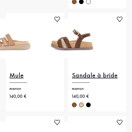
Mule
Sandale à bride
marron
marron
Nouveau prix
140,00 €
Nouveau prix
140,00 €