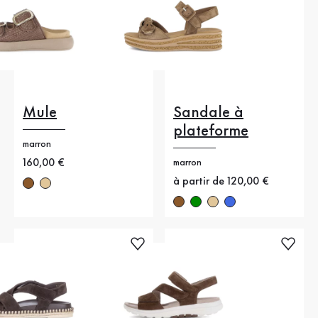
Mule
Sandale à
plateforme
marron
Nouveau prix
160,00 €
marron
Nouveau prix
à partir de 120,00 €