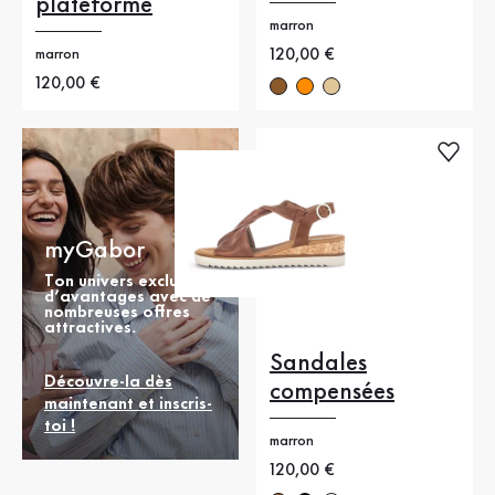
plateforme
marron
Nouveau prix
120,00 €
marron
Nouveau prix
120,00 €
myGabor
Ton univers exclusif
d’avantages avec de
nombreuses offres
attractives.
Sandales
Découvre-la dès
compensées
maintenant et inscris-
toi !
marron
Nouveau prix
120,00 €