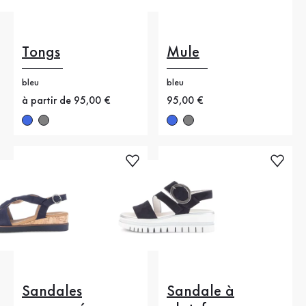
Tongs
Mule
bleu
bleu
Nouveau prix
à partir de 95,00 €
Nouveau prix
95,00 €
Sandales
Sandale à