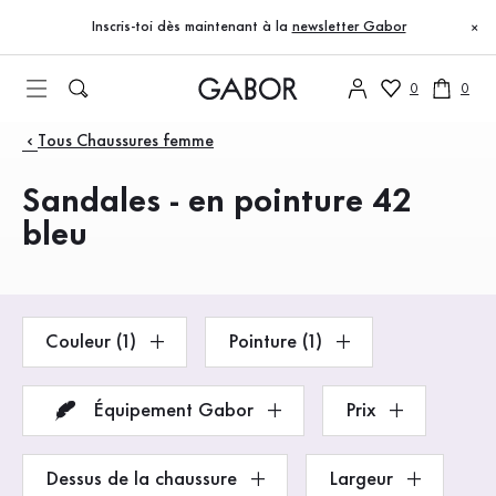
Table des matières
Accéder au contenu principal
Accéder à la table des matières
Accéder à la navigation principale
Inscris-toi dès maintenant à la
newsletter Gabor
×
0
0
Produits
Tous Chaussures femme
Sandales - en pointure 42
bleu
Couleur (1)
Pointure (1)
Équipement Gabor
Prix
Dessus de la chaussure
Largeur