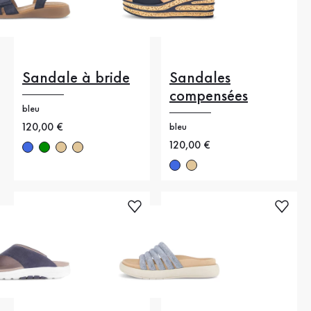
Sandale à bride
Sandales
compensées
bleu
Nouveau prix
120,00 €
bleu
Nouveau prix
120,00 €