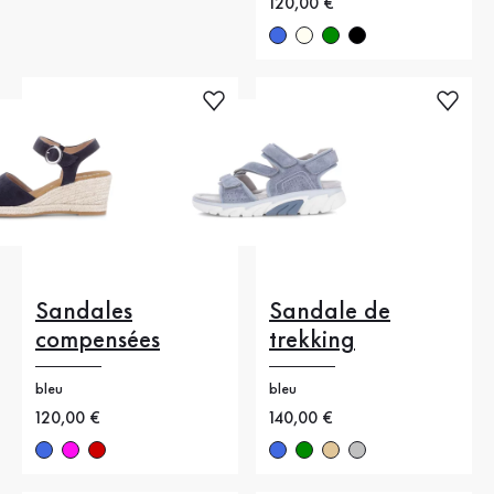
Nouveau prix
120,00 €
Sandales
Sandale de
compensées
trekking
bleu
bleu
Nouveau prix
120,00 €
Nouveau prix
140,00 €