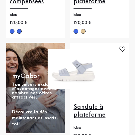
compensées
plateforme
bleu
bleu
Nouveau prix
120,00 €
Nouveau prix
120,00 €
myGabor
Ton univers exclusif
d’avantages avec de
nombreuses offres
attractives.
Sandale à
Découvre-la dès
plateforme
maintenant et inscris-
toi !
bleu