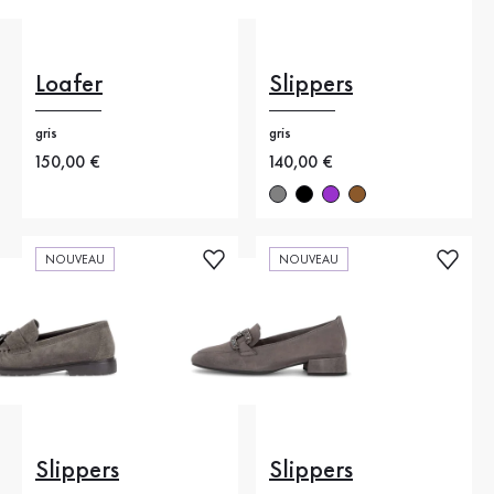
Loafer
Slippers
gris
gris
Nouveau prix
150,00 €
Nouveau prix
140,00 €
NOUVEAU
NOUVEAU
Slippers
Slippers