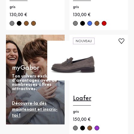
gris
gris
Nouveau prix
130,00 €
Nouveau prix
130,00 €
NOUVEAU
myGabor
Ton univers exclusif
d’avantages avec de
nombreuses offres
attractives.
Loafer
Découvre-la dès
maintenant et inscris-
gris
toi !
Nouveau prix
150,00 €