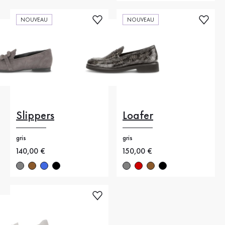
NOUVEAU
NOUVEAU
Slippers
Loafer
gris
gris
Nouveau prix
140,00 €
Nouveau prix
150,00 €