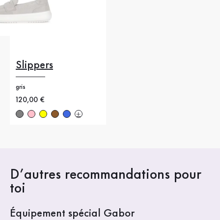
Slippers
gris
Nouveau prix
120,00 €
D’autres recommandations pour
toi
Équipement spécial Gabor