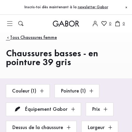
Table des matières
Accéder au contenu principal
Accéder à la table des matières
Accéder à la navigation principale
Inscris-toi dès maintenant à la
newsletter Gabor
×
0
0
Produits
Tous Chaussures femme
Chaussures basses - en
pointure 39 gris
Couleur (1)
Pointure (1)
Équipement Gabor
Prix
Dessus de la chaussure
Largeur