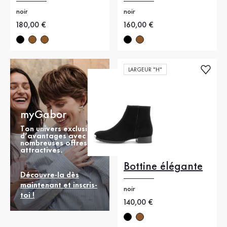
noir
noir
Nouveau prix
180,00 €
Nouveau prix
160,00 €
LARGEUR "H"
myGabor
Ton univers exclusif
d’avantages avec de
nombreuses offres
attractives.
Bottine élégante
Découvre-la dès
maintenant et inscris-
noir
toi !
Nouveau prix
140,00 €