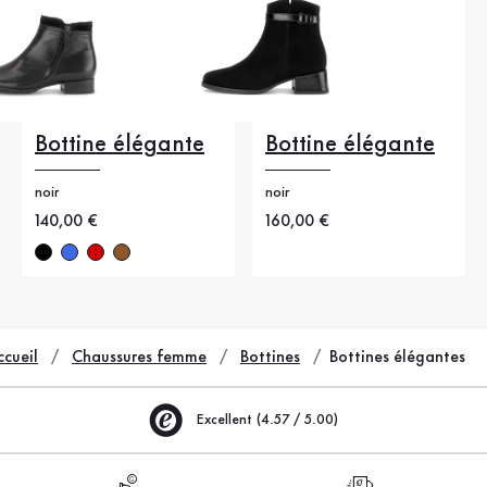
Bottine élégante
Bottine élégante
noir
noir
Nouveau prix
140,00 €
Nouveau prix
160,00 €
ccueil
Chaussures femme
Bottines
Bottines élégantes
Excellent (4.57 / 5.00)