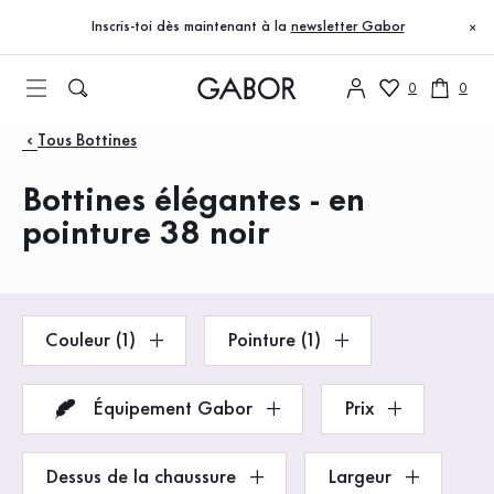
Table des matières
Accéder au contenu principal
Accéder à la table des matières
Accéder à la navigation principale
Inscris-toi dès maintenant à la
newsletter Gabor
×
0
0
Produits
Tous Bottines
Bottines élégantes - en
pointure 38 noir
Couleur (1)
Pointure (1)
Équipement Gabor
Prix
Dessus de la chaussure
Largeur