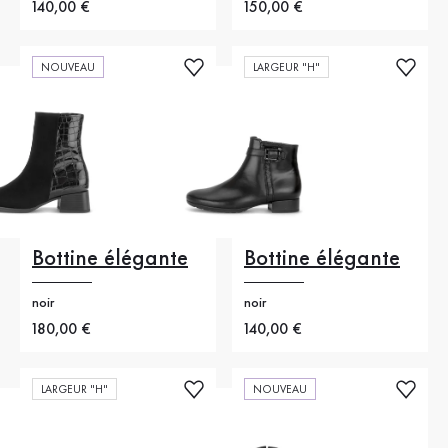
Nouveau prix
140,00 €
Nouveau prix
150,00 €
NOUVEAU
LARGEUR "H"
Bottine élégante
Bottine élégante
noir
noir
Nouveau prix
180,00 €
Nouveau prix
140,00 €
LARGEUR "H"
NOUVEAU