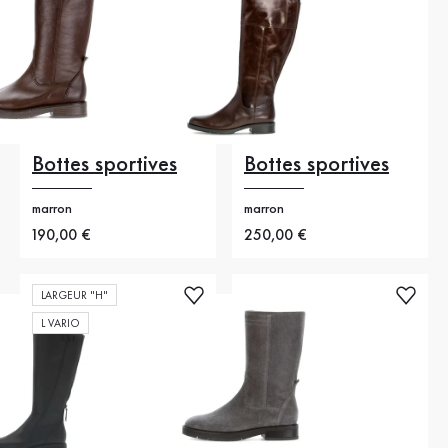
Bottes sportives
Bottes sportives
marron
marron
Nouveau prix
190,00 €
Nouveau prix
250,00 €
LARGEUR "H"
L VARIO