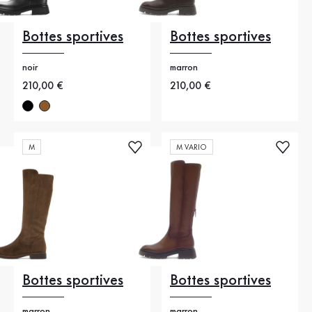
Bottes sportives
Bottes sportives
noir
marron
Nouveau prix
210,00 €
Nouveau prix
210,00 €
M
M VARIO
Bottes sportives
Bottes sportives
marron
marron