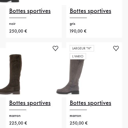
Bottes sportives
Bottes sportives
noir
gris
Nouveau prix
250,00 €
Nouveau prix
190,00 €
LARGEUR "H"
L VARIO
Bottes sportives
Bottes sportives
marron
marron
Nouveau prix
225,00 €
Nouveau prix
250,00 €