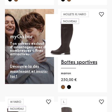
MOLLETS XL VARIO
NOUVEAU
myGabor
Ton univers exclusif
d’avantages avec de
nombreuses offres
attractives.
Bottes sportives
Découvre-la dès
maintenant et inscris-
marron
toi !
Nouveau prix
250,00 €
M VARIO
L
NOUVEAU