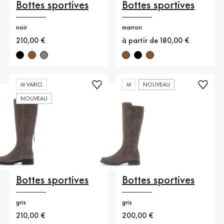
Bottes sportives
Bottes sportives
noir
marron
Nouveau prix
210,00 €
Nouveau prix
à partir de 180,00 €
M VARIO
M
NOUVEAU
NOUVEAU
Bottes sportives
Bottes sportives
gris
gris
Nouveau prix
210,00 €
Nouveau prix
200,00 €