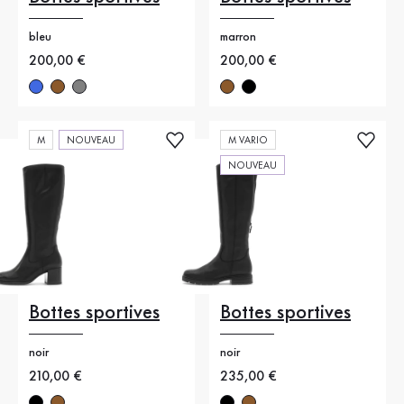
bleu
marron
Nouveau prix
200,00 €
Nouveau prix
200,00 €
M
NOUVEAU
M VARIO
NOUVEAU
Bottes sportives
Bottes sportives
noir
noir
Nouveau prix
210,00 €
Nouveau prix
235,00 €