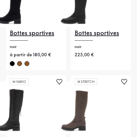
Bottes sportives
Bottes sportives
noir
noir
Nouveau prix
à partir de 180,00 €
Nouveau prix
225,00 €
M VARIO
M STRETCH