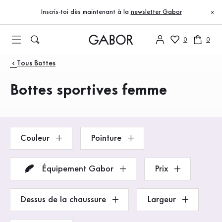
Table des matières
Accéder au contenu principal
Accéder à la table des matières
Accéder à la navigation principale
Inscris-toi dès maintenant à la
newsletter Gabor
×
0
0
Produits
Tous Bottes
Bottes sportives femme
Couleur
Pointure
Équipement Gabor
Prix
Dessus de la chaussure
Largeur