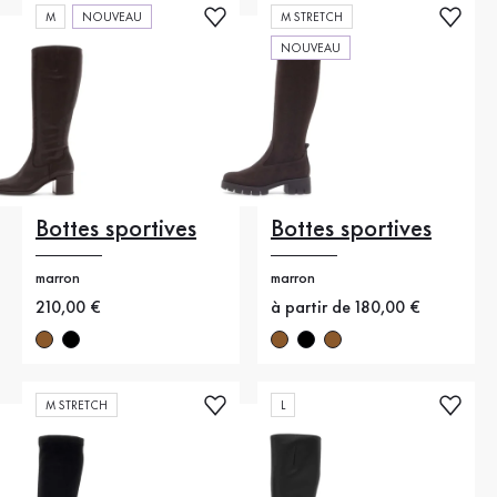
M
NOUVEAU
M STRETCH
NOUVEAU
Bottes sportives
Bottes sportives
marron
marron
Nouveau prix
210,00 €
Nouveau prix
à partir de 180,00 €
M STRETCH
L