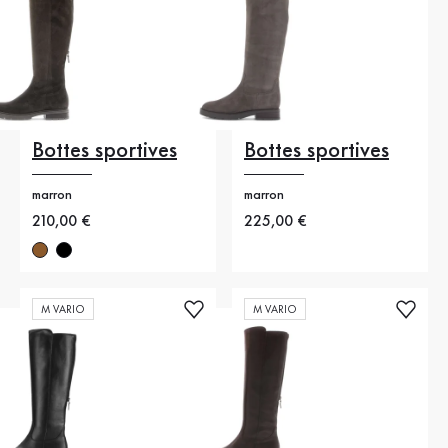
Bottes sportives
Bottes sportives
marron
marron
Nouveau prix
210,00 €
Nouveau prix
225,00 €
M VARIO
M VARIO