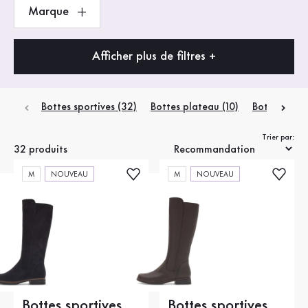
Marque
Afficher plus de filtres +
Bottes sportives (32)
Bottes plateau (10)
Bottes éléga
Trier par:
32 produits
M
NOUVEAU
M
NOUVEAU
Bottes sportives
Bottes sportives