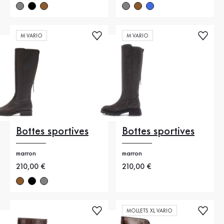
M VARIO
M VARIO
Bottes sportives
Bottes sportives
marron
marron
Nouveau prix
210,00 €
Nouveau prix
210,00 €
MOLLETS XL VARIO