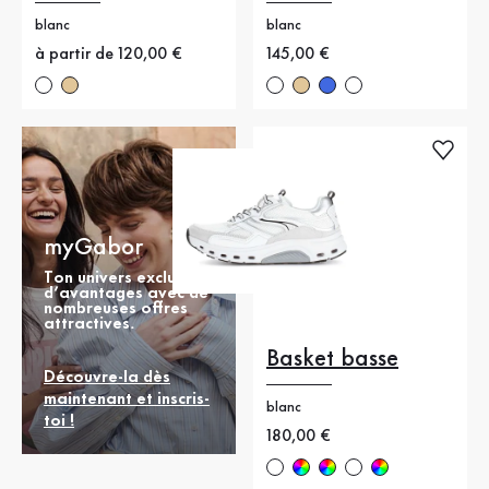
blanc
blanc
Nouveau prix
à partir de 120,00 €
Nouveau prix
145,00 €
myGabor
Ton univers exclusif
d’avantages avec de
nombreuses offres
attractives.
Basket basse
Découvre-la dès
maintenant et inscris-
blanc
toi !
Nouveau prix
180,00 €