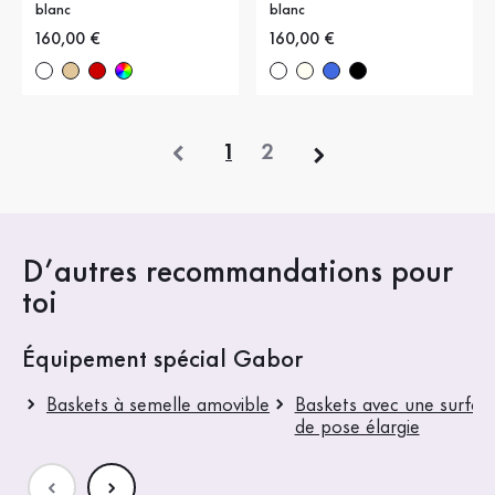
blanc
blanc
Nouveau prix
160,00 €
Nouveau prix
160,00 €
précédent
1
2
D’autres recommandations pour
toi
Équipement spécial Gabor
Baskets à semelle amovible
Baskets avec une surfac
de pose élargie