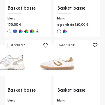
Basket basse
Basket basse
blanc
blanc
Nouveau prix
150,00 €
Nouveau prix
à partir de 140,00 €
LARGEUR "H"
LARGEUR "H"
Basket basse
Basket basse
blanc
blanc