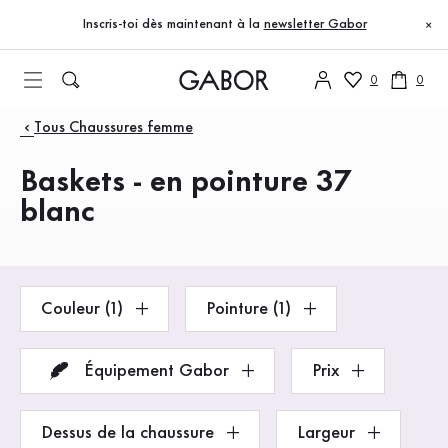
Table des matières
Accéder au contenu principal
Accéder à la table des matières
Accéder à la navigation principale
Inscris-toi dès maintenant à la
newsletter Gabor
×
0
0
Produits
Tous Chaussures femme
Baskets - en pointure 37
blanc
Couleur (1)
Pointure (1)
Équipement Gabor
Prix
Dessus de la chaussure
Largeur