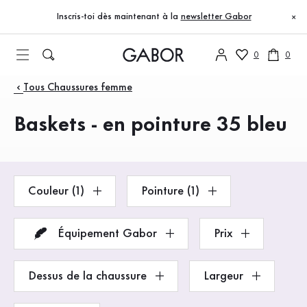
Table des matières
Accéder au contenu principal
Accéder à la table des matières
Accéder à la navigation principale
Inscris-toi dès maintenant à la
newsletter Gabor
×
0
0
Produits
Tous Chaussures femme
Baskets - en pointure 35 bleu
Couleur (1)
Pointure (1)
Équipement Gabor
Prix
Dessus de la chaussure
Largeur