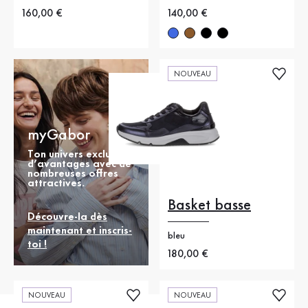
Nouveau prix
160,00 €
Nouveau prix
140,00 €
NOUVEAU
myGabor
Ton univers exclusif
d’avantages avec de
nombreuses offres
attractives.
Basket basse
Découvre-la dès
maintenant et inscris-
bleu
toi !
Nouveau prix
180,00 €
NOUVEAU
NOUVEAU