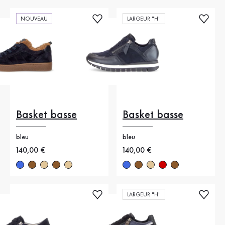
NOUVEAU
LARGEUR "H"
Basket basse
Basket basse
bleu
bleu
Nouveau prix
140,00 €
Nouveau prix
140,00 €
LARGEUR "H"