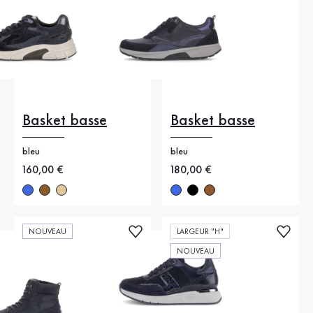
Basket basse
Basket basse
bleu
bleu
Nouveau prix
160,00 €
Nouveau prix
180,00 €
NOUVEAU
LARGEUR "H"
NOUVEAU