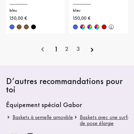
bleu
bleu
Nouveau prix
150,00 €
Nouveau prix
150,00 €
précédent
1
2
3
D’autres recommandations pour
toi
Équipement spécial Gabor
Baskets à semelle amovible
Baskets avec une surfac
de pose élargie