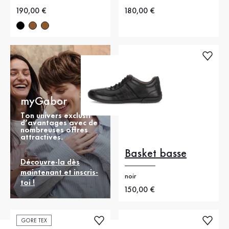
Nouveau prix
190,00 €
Nouveau prix
180,00 €
myGabor
Ton univers exclusif
d’avantages avec de
nombreuses offres
attractives.
Basket basse
Découvre-la dès
maintenant et inscris-
noir
toi !
Nouveau prix
150,00 €
GORE TEX