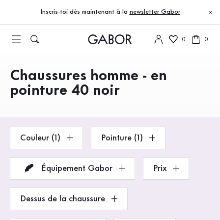
Table des matières
Accéder au contenu principal
Accéder à la table des matières
Accéder à la navigation principale
Inscris-toi dès maintenant à la
newsletter Gabor
×
0
0
Chaussures homme - en
Produits
pointure 40 noir
Couleur (1)
Pointure (1)
Équipement Gabor
Prix
Dessus de la chaussure