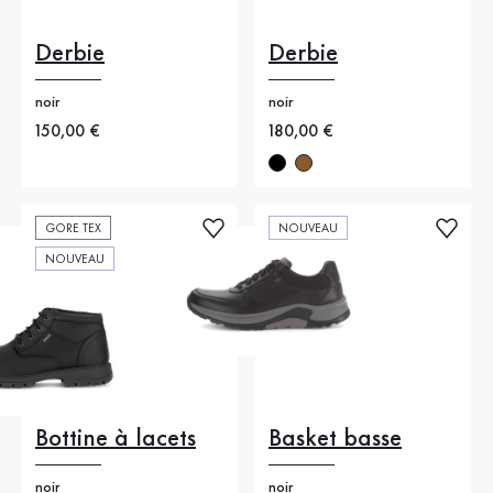
Derbie
Derbie
noir
noir
Nouveau prix
150,00 €
Nouveau prix
180,00 €
GORE TEX
NOUVEAU
NOUVEAU
Bottine à lacets
Basket basse
noir
noir