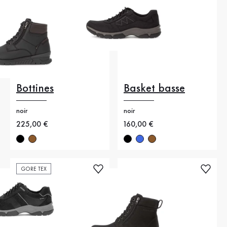
Bottines
Basket basse
noir
noir
Nouveau prix
225,00 €
Nouveau prix
160,00 €
GORE TEX