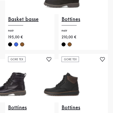
Basket basse
Bottines
noir
noir
Nouveau prix
195,00 €
Nouveau prix
210,00 €
GORE TEX
GORE TEX
Bottines
Bottines