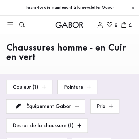
Table des matières
Accéder au contenu principal
Accéder à la table des matières
Accéder à la navigation principale
Inscris-toi dès maintenant à la
newsletter Gabor
×
0
0
Chaussures homme - en Cuir
Produits
en vert
Couleur (1)
Pointure
Équipement Gabor
Prix
Dessus de la chaussure (1)