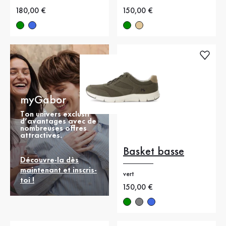
Nouveau prix
180,00 €
Nouveau prix
150,00 €
myGabor
Ton univers exclusif
d’avantages avec de
nombreuses offres
attractives.
Basket basse
Découvre-la dès
maintenant et inscris-
vert
toi !
Nouveau prix
150,00 €