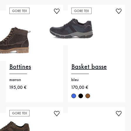
GORE TEX
GORE TEX
Bottines
Basket basse
marron
bleu
Nouveau prix
195,00 €
Nouveau prix
170,00 €
GORE TEX