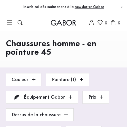
Table des matières
Accéder au contenu principal
Accéder à la table des matières
Accéder à la navigation principale
Inscris-toi dès maintenant à la
newsletter Gabor
×
0
0
Chaussures homme - en
Produits
pointure 45
Couleur
Pointure (1)
Équipement Gabor
Prix
Dessus de la chaussure