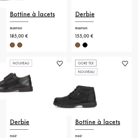
Bottine à lacets
Derbie
marron
marron
Nouveau prix
185,00 €
Nouveau prix
155,00 €
NOUVEAU
GORE TEX
NOUVEAU
Derbie
Bottine à lacets
noir
noir