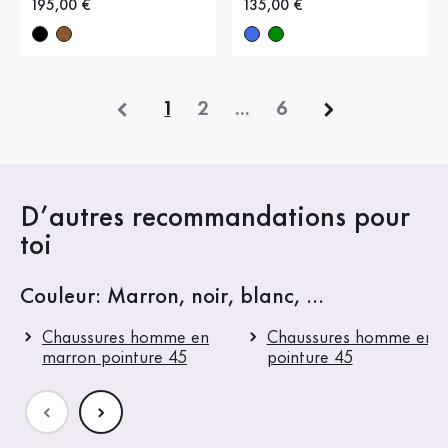
Nouveau prix
195,00 €
Nouveau prix
135,00 €
précédent
1
2
...
6
D’autres recommandations pour
toi
Couleur: Marron, noir, blanc, ...
Chaussures homme en
Chaussures homme en n
marron pointure 45
pointure 45