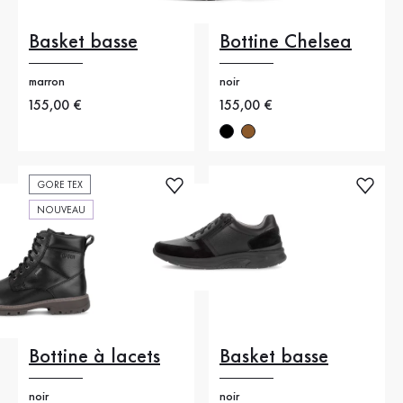
Basket basse
Bottine Chelsea
marron
noir
Nouveau prix
155,00 €
Nouveau prix
155,00 €
GORE TEX
NOUVEAU
Bottine à lacets
Basket basse
noir
noir