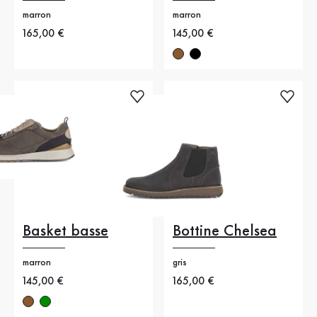
marron
marron
Nouveau prix
165,00 €
Nouveau prix
145,00 €
Basket basse
Bottine Chelsea
marron
gris
Nouveau prix
145,00 €
Nouveau prix
165,00 €