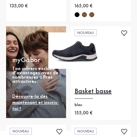
Nouveau prix
135,00 €
Nouveau prix
165,00 €
NOUVEAU
myGabor
Ton univers exclusif
d’avantages avec de
nombreuses offres
attractives.
Basket basse
Découvre-la dès
maintenant et inscris-
bleu
toi !
Nouveau prix
155,00 €
NOUVEAU
NOUVEAU