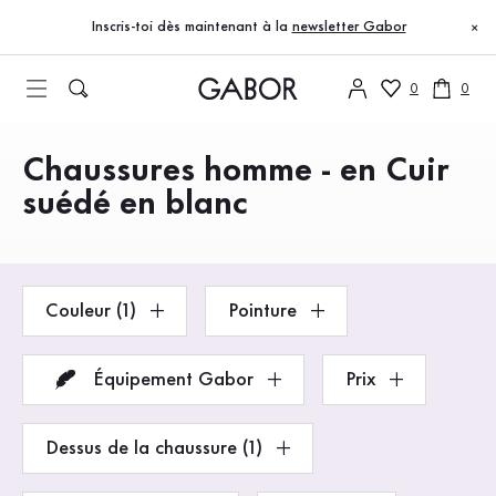
Table des matières
Accéder au contenu principal
Accéder à la table des matières
Accéder à la navigation principale
Inscris-toi dès maintenant à la
newsletter Gabor
×
0
0
Chaussures homme - en Cuir
Produits
suédé en blanc
Couleur (1)
Pointure
Équipement Gabor
Prix
Dessus de la chaussure (1)