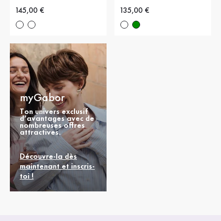
Nouveau prix
145,00 €
Nouveau prix
135,00 €
myGabor
Ton univers exclusif
d’avantages avec de
nombreuses offres
attractives.
Découvre-la dès
maintenant et inscris-
toi !