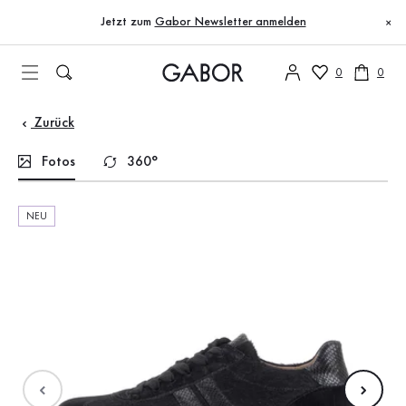
Inhaltsverzeichnis
Zum Hauptinhalt
Zum Inhaltsverzeichnis
Zur Hauptnavigation
Jetzt zum
Gabor Newsletter anmelden
×
0
0
Zurück
Fotos
360°
NEU