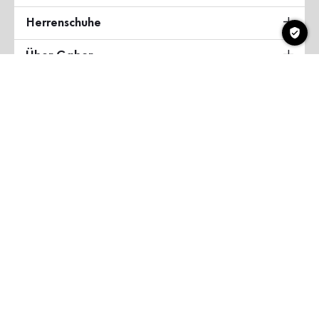
Herrenschuhe
Über Gabor
Land & Sprache
Deutschland
Copyright ©2026 Gabor Shoes GmbH
AGB
Datenschutzerklärung
Impressum
Barrierefreiheit
myGabor Teilnahmebedingungen