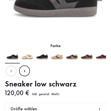
Farbe
Sneaker low schwarz
Neuer Preis
120,00 €
Inkl. gesetzl. MwSt.
Größe wählen