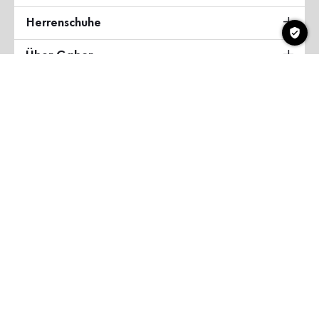
Herrenschuhe
Über Gabor
Land & Sprache
Deutschland
Copyright ©2026 Gabor Shoes GmbH
AGB
Datenschutzerklärung
Impressum
Barrierefreiheit
myGabor Teilnahmebedingungen