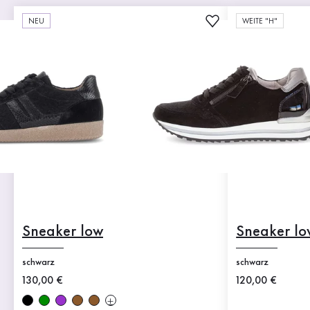
NEU
WEITE "H"
Sneaker low
Sneaker lo
schwarz
schwarz
Neuer Preis
130,00 €
Neuer Preis
120,00 €