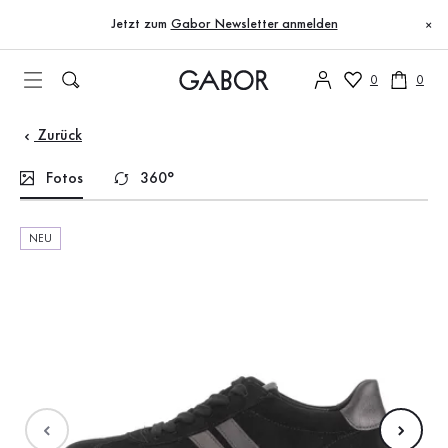
Inhaltsverzeichnis
Zum Hauptinhalt
Zum Inhaltsverzeichnis
Zur Hauptnavigation
Jetzt zum
Gabor Newsletter anmelden
×
0
0
Zurück
Fotos
360°
NEU