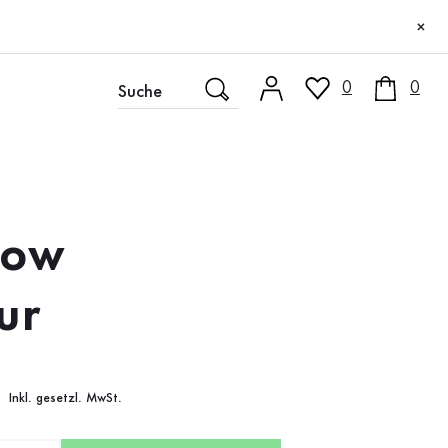
×
0
0
low
ur
Inkl. gesetzl. MwSt.