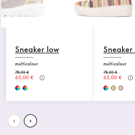
Sneaker low
Sneaker
multicolour
multicolour
Alter Preis
78,00 €
Alter Preis
78,00 €
Neuer Preis
65,00 €
Neuer Preis
65,00 €