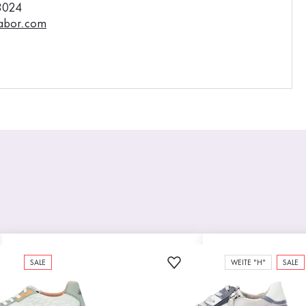
3024
abor.com
SALE
WEITE "H"
SALE