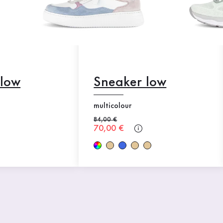
 low
Sneaker low
multicolour
Alter Preis
84,00 €
Neuer Preis
70,00 €