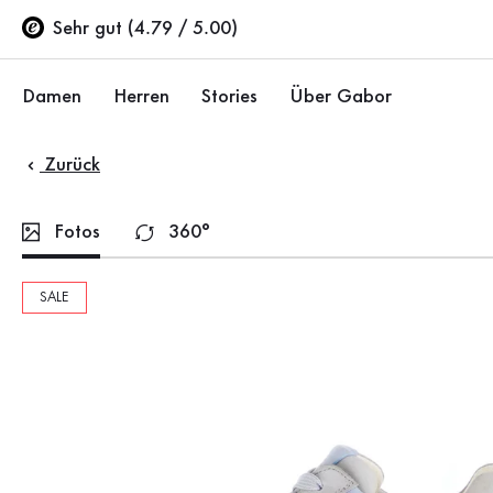
Inhaltsverzeichnis
Zum Hauptinhalt
Zum Inhaltsverzeichnis
Zur Hauptnavigation
Sehr gut (4.79 / 5.00)
Damen
Herren
Stories
Über Gabor
Zurück
Schuhe
Schuhe
Unternehmen
Ballerinas
Sneaker
Nachhaltigkeit
Fotos
360°
Sandalen
Halbschuhe
Gabor Stores
SALE
Sneaker
Stiefel
Händlerbereich
Halbschuhe
Sale %
Karriere
Pumps
Stiefeletten