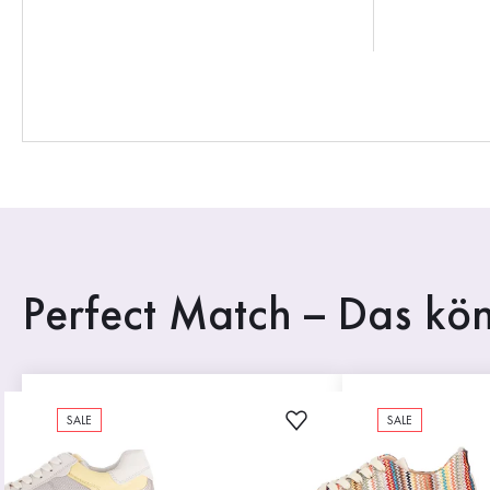
Perfect Match – Das kön
SALE
SALE