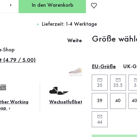
In den Warenkorb
Lieferzeit: 1-4 Werktage
Größe wähl
Weitere Farben
ne-Shop
t (4.79 / 5.00)
EU-Größe
UK-G
35
35.5
3
39
40
40
ther Working
Wechselfußbett
oup
44