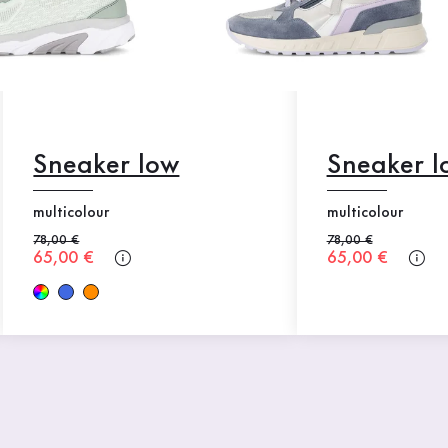
Sneaker low
Sneaker l
multicolour
multicolour
Alter Preis
78,00 €
Alter Preis
78,00 €
Neuer Preis
65,00 €
Neuer Preis
65,00 €