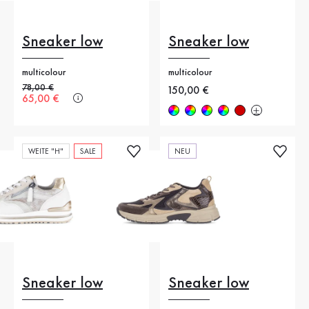
Sneaker low
Sneaker low
multicolour
multicolour
Alter Preis
78,00 €
Neuer Preis
150,00 €
Neuer Preis
65,00 €
WEITE "H"
SALE
NEU
Sneaker low
Sneaker low