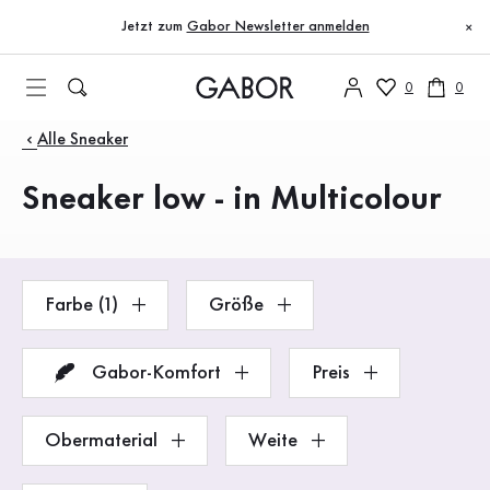
Inhaltsverzeichnis
Zum Hauptinhalt
Zum Inhaltsverzeichnis
Zur Hauptnavigation
Jetzt zum
Gabor Newsletter anmelden
×
0
0
Produkte
Alle Sneaker
Sneaker low - in Multicolour
Farbe (1)
Größe
Gabor-Komfort
Preis
Obermaterial
Weite