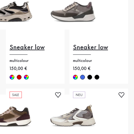
Sneaker low
Sneaker low
multicolour
multicolour
Neuer Preis
150,00 €
Neuer Preis
150,00 €
SALE
NEU