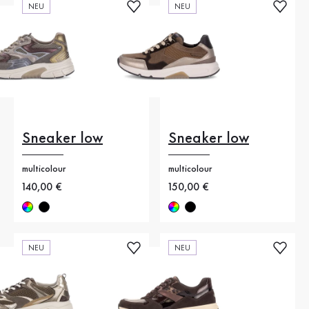
NEU
NEU
Sneaker low
Sneaker low
multicolour
multicolour
Neuer Preis
140,00 €
Neuer Preis
150,00 €
NEU
NEU