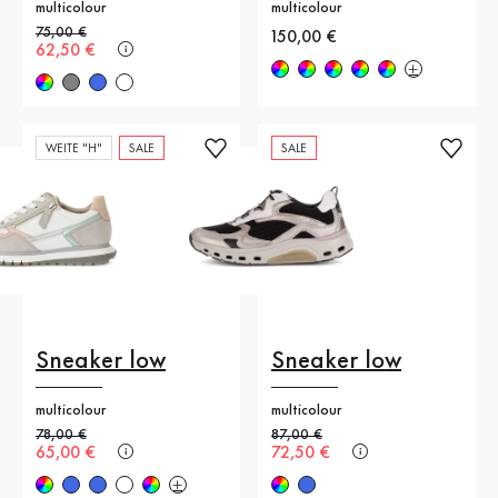
multicolour
multicolour
Alter Preis
75,00 €
Neuer Preis
150,00 €
Neuer Preis
62,50 €
WEITE "H"
SALE
SALE
Sneaker low
Sneaker low
multicolour
multicolour
Alter Preis
78,00 €
Alter Preis
87,00 €
Neuer Preis
65,00 €
Neuer Preis
72,50 €