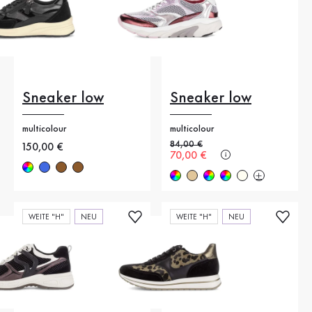
Sneaker low
Sneaker low
multicolour
multicolour
Alter Preis
84,00 €
Neuer Preis
150,00 €
Neuer Preis
70,00 €
WEITE "H"
NEU
WEITE "H"
NEU