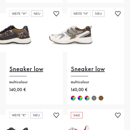
WEITE "H"
NEU
WEITE "H"
NEU
Sneaker low
Sneaker low
multicolour
multicolour
Neuer Preis
140,00 €
Neuer Preis
140,00 €
WEITE "K"
NEU
SALE