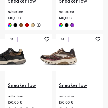
Sneaker low
Sneaker low
multicolour
multicolour
Neuer Preis
130,00 €
Neuer Preis
140,00 €
NEU
NEU
Sneaker low
Sneaker low
multicolour
multicolour
Neuer Preis
150,00 €
Neuer Preis
150,00 €