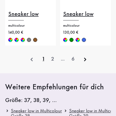
Sneaker low
Sneaker low
multicolour
multicolour
Neuer Preis
140,00 €
Neuer Preis
130,00 €
vorherige
1
2
...
6
Weitere Empfehlungen für dich
Größe: 37, 38, 39, ...
Sneaker low in Multicolour
Sneaker low in Multicol