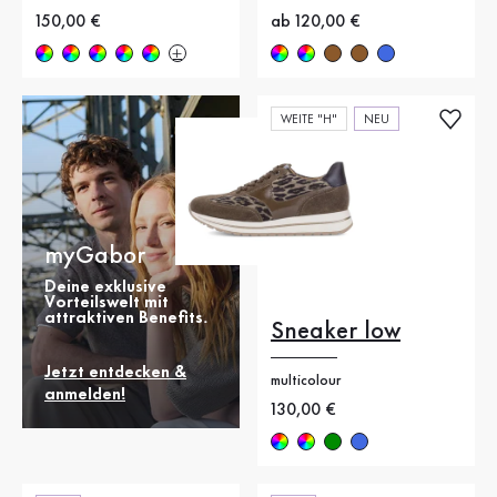
Neuer Preis
150,00 €
Neuer Preis
ab 120,00 €
WEITE "H"
NEU
myGabor
Deine exklusive
Vorteilswelt mit
attraktiven Benefits.
Sneaker low
Jetzt entdecken &
multicolour
anmelden!
Neuer Preis
130,00 €