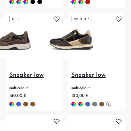
NEU
WEITE "H"
Sneaker low
Sneaker low
multicolour
multicolour
Neuer Preis
140,00 €
Neuer Preis
130,00 €