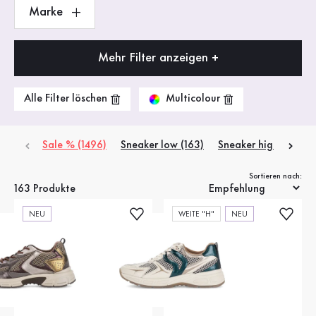
Marke
Mehr Filter anzeigen +
Multicolour
Alle Filter löschen
Sale % (1496)
Sneaker low (163)
Sneaker high (1)
Sortieren nach:
163 Produkte
NEU
WEITE "H"
NEU