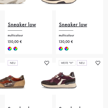
Sneaker low
Sneaker low
multicolour
multicolour
Neuer Preis
150,00 €
Neuer Preis
130,00 €
NEU
WEITE "H"
NEU