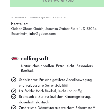
In den Warenkorb
Produktion:
Asien
Gewicht:
0,63 kg
Standard-Verkaufspreis:
150,00 €
Hersteller:
Gabor Shoes GmbH, Joachim-Gabor-Platz 1, D-83024
Rosenheim,
info@gabor.com
rollingsoft
Natürliches abrollen. Extra leicht. Besonders
flexibel.
Stabilisator: Für eine geführte Abrollbewegung
und verbesserte Seitenstabilität
Laufsohle: Hoch flexibel, leicht und griffig
Brandsohle: Zur zusätzlichen Klimaregulierung,
dauerhaft elastisch
Zusätzliche Dämpfung aus weichem Schaumstoff