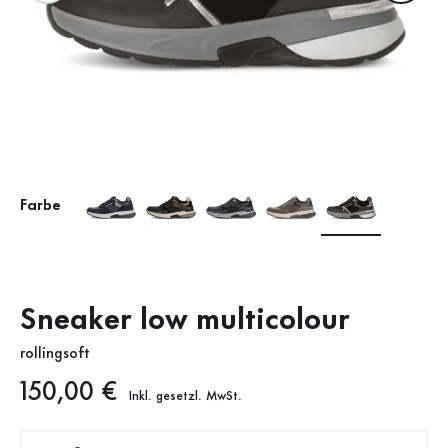
Farbe
Sneaker low multicolour
rollingsoft
Neuer Preis
150,00 €
Inkl. gesetzl. MwSt.