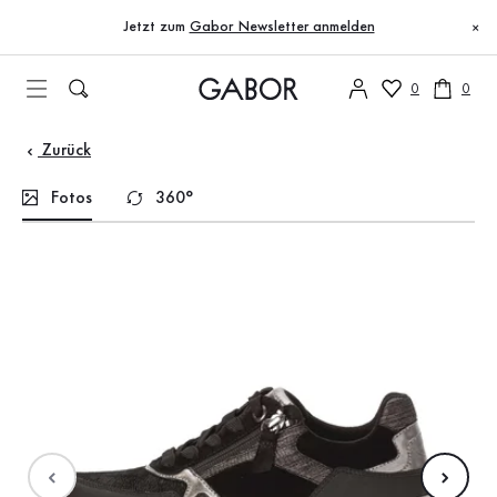
Inhaltsverzeichnis
Zum Hauptinhalt
Zum Inhaltsverzeichnis
Zur Hauptnavigation
Jetzt zum
Gabor Newsletter anmelden
×
0
0
Zurück
Fotos
360°