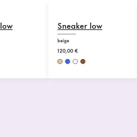
 low
Sneaker low
beige
Neuer Preis
120,00 €