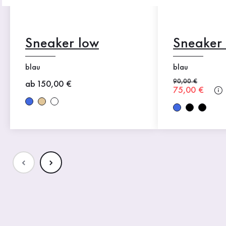
Sneaker low
Sneaker
blau
blau
Alter Preis
90,00 €
Neuer Preis
ab 150,00 €
Neuer Preis
75,00 €