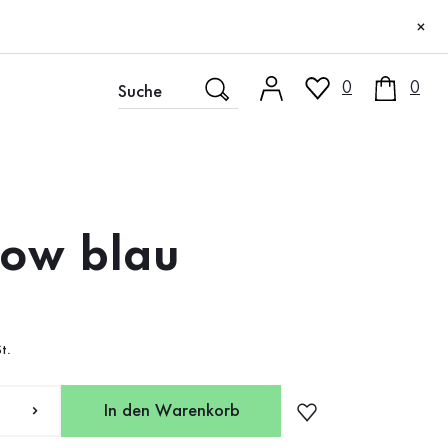
×
0
0
low blau
t.
In den Warenkorb