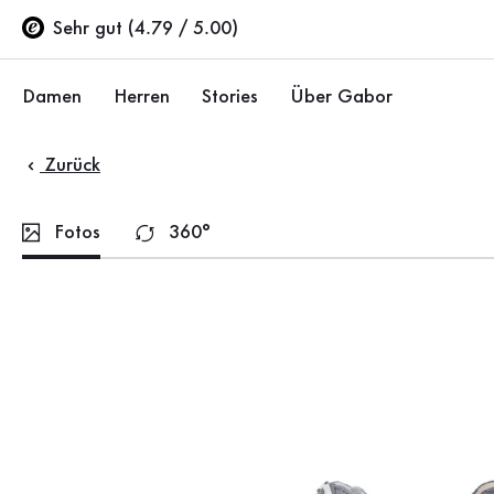
Inhaltsverzeichnis
Zum Hauptinhalt
Zum Inhaltsverzeichnis
Zur Hauptnavigation
Sehr gut (4.79 / 5.00)
Damen
Herren
Stories
Über Gabor
Zurück
Schuhe
Schuhe
Unternehmen
Ballerinas
Sneaker
Nachhaltigkeit
Fotos
360°
Sandalen
Halbschuhe
Gabor Stores
Sneaker
Stiefel
Händlerbereich
Halbschuhe
Sale %
Karriere
Pumps
Stiefeletten