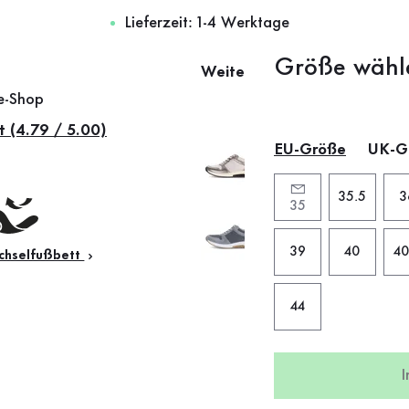
Lieferzeit: 1-4 Werktage
Größe wähl
Weitere Farben
ne-Shop
t (4.79 / 5.00)
EU-Größe
UK-G
35.5
3
35
39
40
40
hselfußbett
44