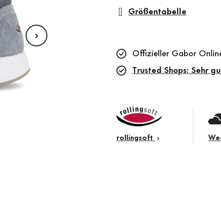
Größentabelle
Offizieller Gabor Onli
Trusted Shops: Sehr gu
rollingsoft
Wec