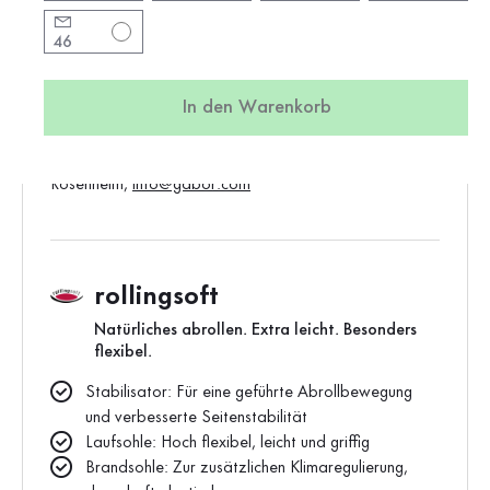
Vorgängerartikel:
06.946.86
46
Produktion:
Asien
Gewicht:
0,5 kg
In den Warenkorb
Standard-Verkaufspreis:
120,00 €
Hersteller:
Gabor Shoes GmbH, Joachim-Gabor-Platz 1, D-83024
Rosenheim,
info@gabor.com
rollingsoft
Natürliches abrollen. Extra leicht. Besonders
flexibel.
Stabilisator: Für eine geführte Abrollbewegung
und verbesserte Seitenstabilität
Laufsohle: Hoch flexibel, leicht und griffig
Brandsohle: Zur zusätzlichen Klimaregulierung,