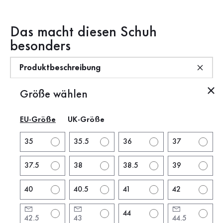
Das macht diesen Schuh
besonders
Produktbeschreibung
Größe wählen
Produktinformationen
EU-Größe
UK-Größe
Marke:
rollingsoft
Absatzform:
flacher Absatz
35
35.5
36
37
Absatzhöhe:
1.5 cm
37.5
38
38.5
39
Farbe:
blau
Schuhspitze:
rund
40
40.5
41
42
Verschluss:
Schnürung
Artikel:
0102.01.001
44
42.5
43
44.5