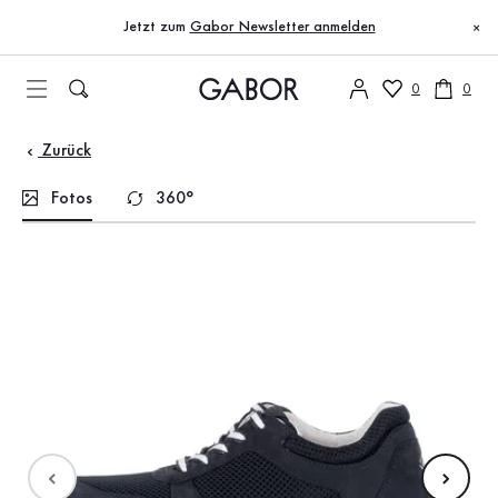
Inhaltsverzeichnis
Zum Hauptinhalt
Zum Inhaltsverzeichnis
Zur Hauptnavigation
Jetzt zum
Gabor Newsletter anmelden
×
0
0
Zurück
Fotos
360°