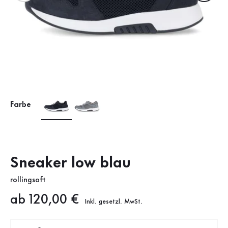
Farbe
Sneaker low blau
rollingsoft
Neuer Preis
ab 120,00 €
Inkl. gesetzl. MwSt.