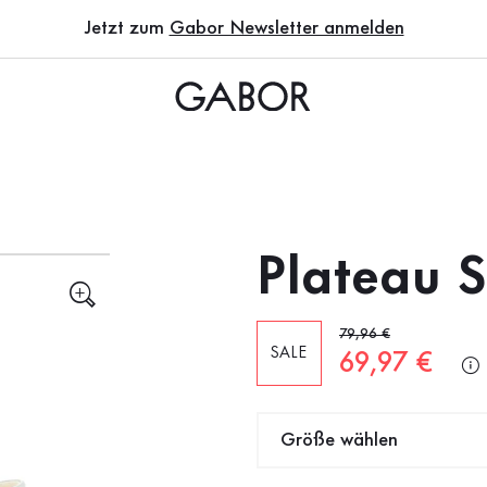
Jetzt zum
Gabor Newsletter anmelden
Plateau 
Alter Preis
79,96 €
SALE
Neuer Preis
69,97 €
Größe wählen