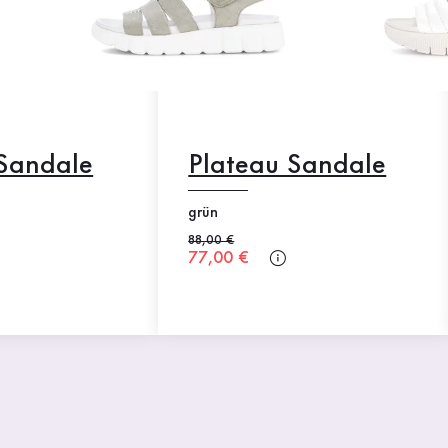
 Sandale
Plateau Sandale
grün
Alter Preis
88,00 €
Neuer Preis
77,00 €