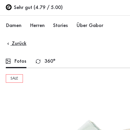
Inhaltsverzeichnis
Zum Hauptinhalt
Zum Inhaltsverzeichnis
Zur Hauptnavigation
Sehr gut (4.79 / 5.00)
Damen
Herren
Stories
Über Gabor
Zurück
Schuhe
Schuhe
Unternehmen
Ballerinas
Sneaker
Nachhaltigkeit
Fotos
360°
Sandalen
Halbschuhe
Gabor Stores
SALE
Sneaker
Stiefel
Händlerbereich
Halbschuhe
Sale %
Karriere
Pumps
Stiefeletten