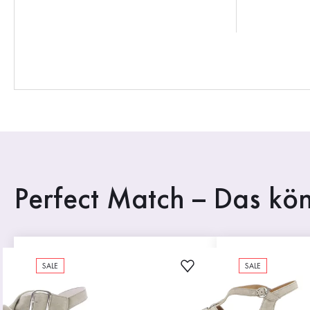
Perfect Match – Das kön
SALE
SALE