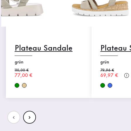
Plateau Sandale
Plateau
grün
grün
Alter Preis
110,00 €
Alter Preis
79,96 €
Neuer Preis
77,00 €
Neuer Preis
69,97 €