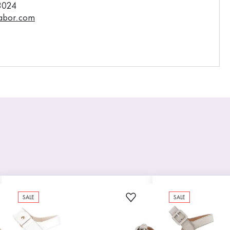
3024
abor.com
SALE
SALE