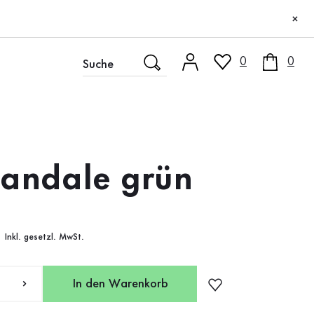
×
0
0
Sandale grün
Inkl. gesetzl. MwSt.
In den Warenkorb