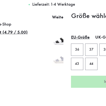
Lieferzeit: 1-4 Werktage
Größe wähl
Weitere Farben
ne-Shop
t (4.79 / 5.00)
EU-Größe
UK-G
36
37
3
43
44