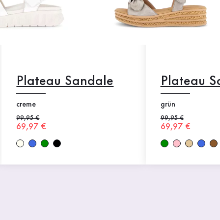
Plateau Sandale
Plateau S
creme
grün
Alter Preis
99,95 €
Alter Preis
99,95 €
Neuer Preis
69,97 €
Neuer Preis
69,97 €