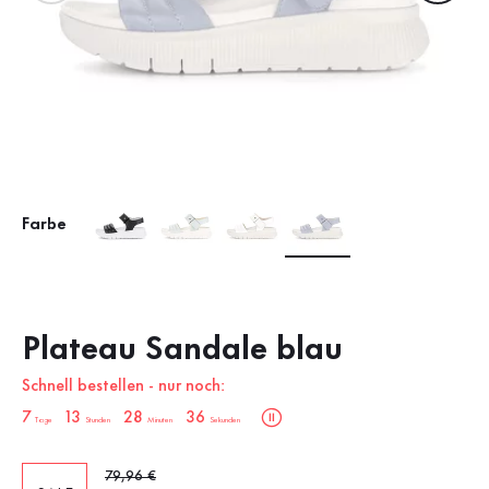
Farbe
Plateau Sandale blau
Schnell bestellen - nur noch:
sale.countdown.description
7
13
28
35
Tage
Stunden
Minuten
Sekunden
Alter Preis
79,96 €