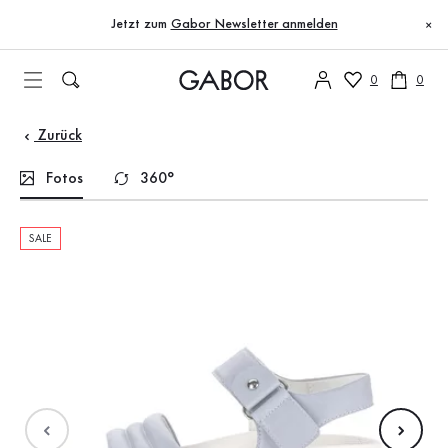
Inhaltsverzeichnis
Zum Hauptinhalt
Zum Inhaltsverzeichnis
Zur Hauptnavigation
Jetzt zum
Gabor Newsletter anmelden
×
0
0
Zurück
Fotos
360°
SALE