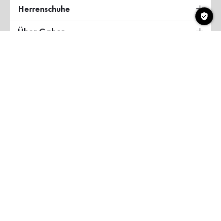
Herrenschuhe
Über Gabor
Land & Sprache
Deutschland
Copyright ©2026 Gabor Shoes GmbH
AGB
Datenschutzerklärung
Impressum
Barrierefreiheit
myGabor Teilnahmebedingungen