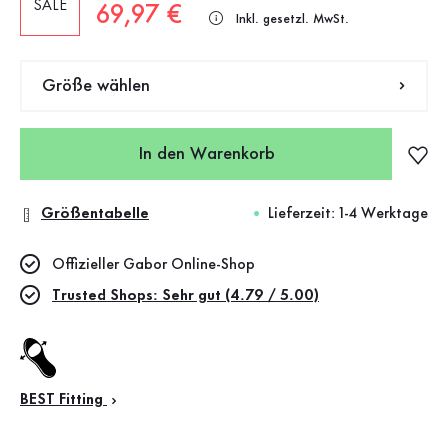
SALE
Neuer Preis
69,97 €
Inkl. gesetzl. MwSt.
Größe wählen
In den Warenkorb
Größentabelle
Lieferzeit: 1-4 Werktage
Offizieller Gabor Online-Shop
Trusted Shops: Sehr gut (4.79 / 5.00)
BEST Fitting