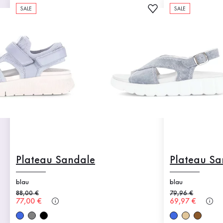
SALE
SALE
Plateau Sandale
Plateau Sa
blau
blau
Alter Preis
88,00 €
Alter Preis
79,96 €
Neuer Preis
77,00 €
Neuer Preis
69,97 €