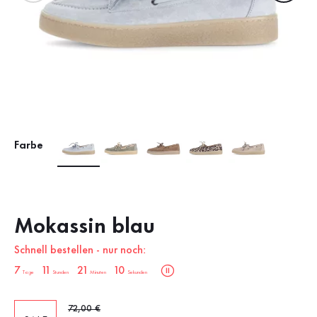
Farbe
Mokassin blau
Schnell bestellen - nur noch:
sale.countdown.description
7
11
21
9
Tage
Stunden
Minuten
Sekunden
Alter Preis
72,00 €