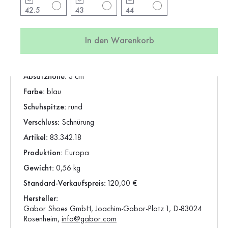
42.5
43
44
Produktinformationen
In den Warenkorb
Marke:
Gabor
Absatzform:
flacher Absatz
Absatzhöhe:
3 cm
Farbe:
blau
Schuhspitze:
rund
Verschluss:
Schnürung
Artikel:
83.342.18
Produktion:
Europa
Gewicht:
0,56 kg
Standard-Verkaufspreis:
120,00 €
Hersteller:
Gabor Shoes GmbH, Joachim-Gabor-Platz 1, D-83024
Rosenheim,
info@gabor.com