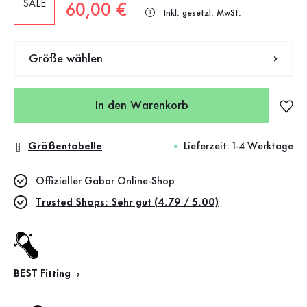
SALE
Neuer Preis
60,00 €
Inkl. gesetzl. MwSt.
Größe wählen
In den Warenkorb
Größentabelle
Lieferzeit: 1-4 Werktage
Offizieller Gabor Online-Shop
Trusted Shops: Sehr gut (4.79 / 5.00)
BEST Fitting