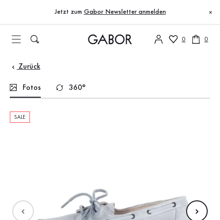
Inhaltsverzeichnis
Zum Hauptinhalt
Zum Inhaltsverzeichnis
Zur Hauptnavigation
Jetzt zum
Gabor Newsletter anmelden
×
0
0
Zurück
Fotos
360°
SALE