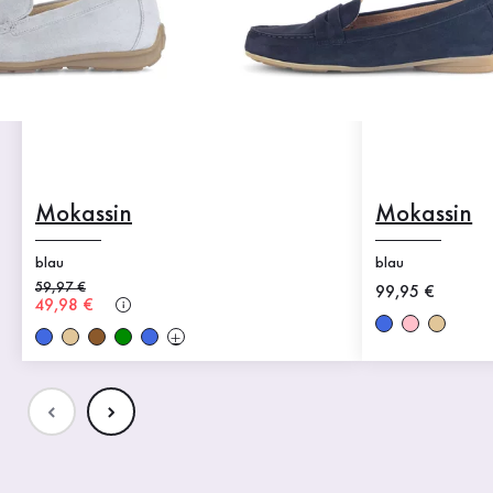
Mokassin
Mokassin
blau
blau
Alter Preis
59,97 €
Neuer Preis
99,95 €
Neuer Preis
49,98 €