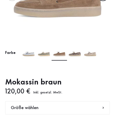
Farbe
Mokassin braun
Neuer Preis
120,00 €
Inkl. gesetzl. MwSt.
Größe wählen