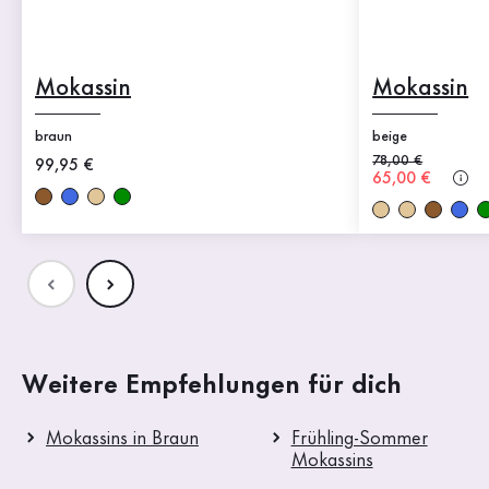
Mokassin
Mokassin
braun
beige
Alter Preis
78,00 €
Neuer Preis
99,95 €
Neuer Preis
65,00 €
Weitere Empfehlungen für dich
Mokassins in Braun
Frühling-Sommer
Mokassins