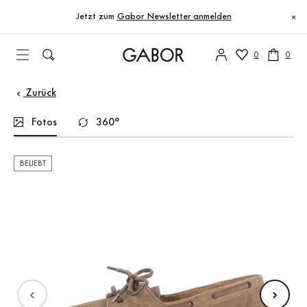
Inhaltsverzeichnis
Zum Hauptinhalt
Zum Inhaltsverzeichnis
Zur Hauptnavigation
Jetzt zum
Gabor Newsletter anmelden
×
0
0
Zurück
Fotos
360°
BELIEBT