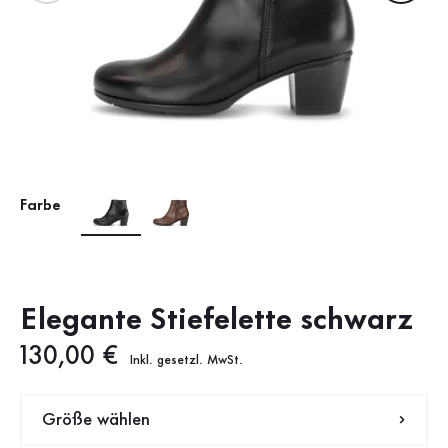
Farbe
Elegante Stiefelette schwarz
Neuer Preis
130,00 €
Inkl. gesetzl. MwSt.
Größe wählen