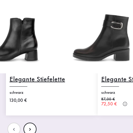
Elegante Stiefelette
Elegante St
schwarz
schwarz
Alter Preis
87,00 €
Neuer Preis
130,00 €
Neuer Preis
72,50 €