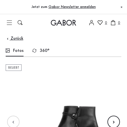
Inhaltsverzeichnis
Zum Hauptinhalt
Zum Inhaltsverzeichnis
Zur Hauptnavigation
Jetzt zum
Gabor Newsletter anmelden
×
0
0
Zurück
Fotos
360°
BELIEBT