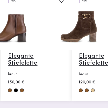
NEU
NEU
Elegante
Elegante
Stiefelette
Stiefelett
braun
braun
Neuer Preis
150,00 €
Neuer Preis
120,00 €