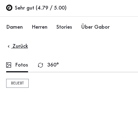
Inhaltsverzeichnis
Zum Hauptinhalt
Zum Inhaltsverzeichnis
Zur Hauptnavigation
Sehr gut (4.79 / 5.00)
Damen
Herren
Stories
Über Gabor
Zurück
Schuhe
Schuhe
Unternehmen
Ballerinas
Sneaker
Nachhaltigkeit
Fotos
360°
Sandalen
Halbschuhe
Gabor Stores
BELIEBT
Sneaker
Stiefel
Händlerbereich
Halbschuhe
Sale %
Karriere
Pumps
Stiefeletten