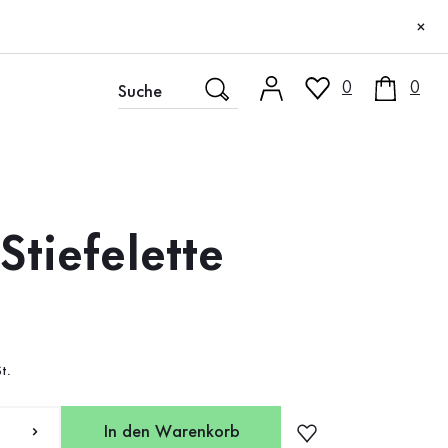
×
0
0
Stiefelette
t.
In den Warenkorb