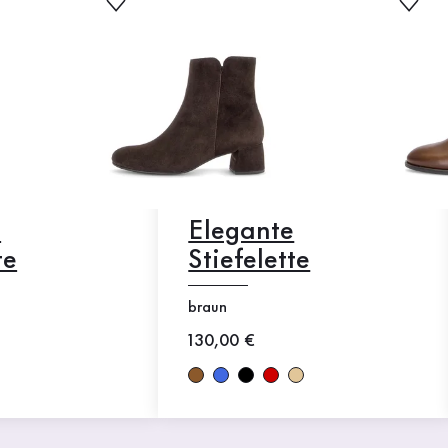
e
Elegante
te
Stiefelette
braun
Neuer Preis
130,00 €