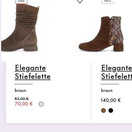
SALE
NEU
Elegante
Elegant
Stiefelette
Stiefelet
braun
braun
Alter Preis
84,00 €
Neuer Preis
140,00 €
Neuer Preis
70,00 €