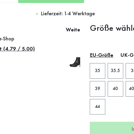
Lieferzeit: 1-4 Werktage
Größe wähl
Weitere Farben
ne-Shop
t (4.79 / 5.00)
EU-Größe
UK-G
35
35.5
3
39
40
40
44