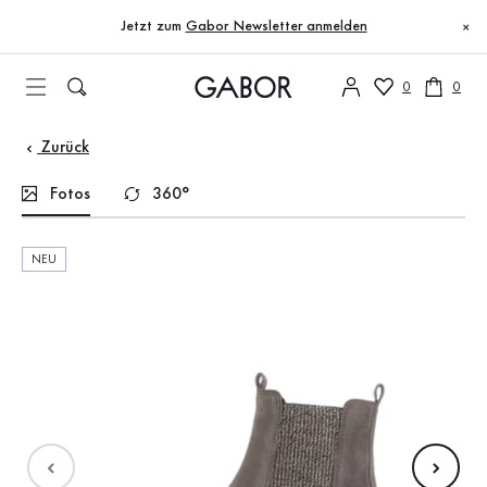
Inhaltsverzeichnis
Zum Hauptinhalt
Zum Inhaltsverzeichnis
Zur Hauptnavigation
Jetzt zum
Gabor Newsletter anmelden
×
0
0
Zurück
Fotos
360°
NEU