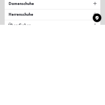
Damenschuhe
Herrenschuhe
Über Gabor
Land & Sprache
Deutschland
Copyright ©2026 Gabor Shoes GmbH
AGB
Datenschutzerklärung
Impressum