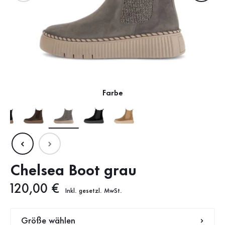
Farbe
Chelsea Boot grau
Neuer Preis
120,00 €
Inkl. gesetzl. MwSt.
Größe wählen