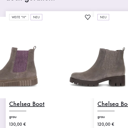
WEITE "H"
NEU
NEU
Chelsea Boot
Chelsea Bo
grau
grau
Neuer Preis
130,00 €
Neuer Preis
120,00 €