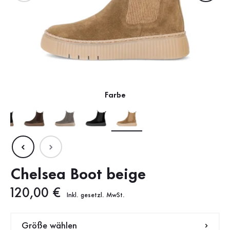
Farbe
Chelsea Boot beige
Neuer Preis
120,00 €
Inkl. gesetzl. MwSt.
Größe wählen