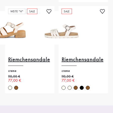
WEITE "H"
SALE
SALE
Riemchensandale
Riemchensandale
creme
creme
Alter Preis
110,00 €
Alter Preis
110,00 €
Neuer Preis
77,00 €
Neuer Preis
77,00 €