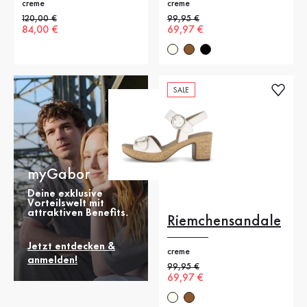
creme
creme
Alter Preis
120,00 €
Alter Preis
99,95 €
Neuer Preis
84,00 €
Neuer Preis
69,97 €
SALE
myGabor
Deine exklusive
Vorteilswelt mit
attraktiven Benefits.
Riemchensandale
Jetzt entdecken &
creme
anmelden!
Alter Preis
99,95 €
Neuer Preis
69,97 €