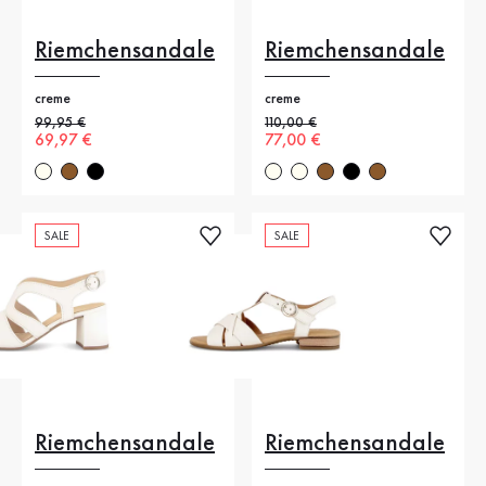
Riemchensandale
Riemchensandale
creme
creme
Alter Preis
99,95 €
Alter Preis
110,00 €
Neuer Preis
69,97 €
Neuer Preis
77,00 €
SALE
SALE
Riemchensandale
Riemchensandale