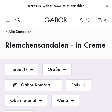
Inhaltsverzeichnis
Zum Hauptinhalt
Zum Inhaltsverzeichnis
Zur Hauptnavigation
Jetzt zum
Gabor Newsletter anmelden
×
0
0
Produkte
Alle Sandalen
Riemchensandalen - in Creme
Farbe (1)
Größe
Gabor-Komfort
Preis
Obermaterial
Weite