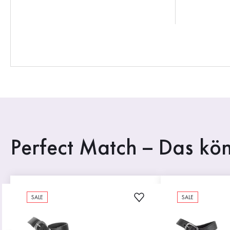
Perfect Match – Das kön
SALE
SALE