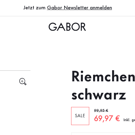
Jetzt zum
Gabor Newsletter anmelden
Riemchen
schwarz
Alter Preis
99,95 €
SALE
Neuer Preis
69,97 €
Inkl. 