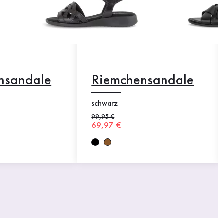
nsandale
Riemchensandale
schwarz
Alter Preis
99,95 €
Neuer Preis
69,97 €