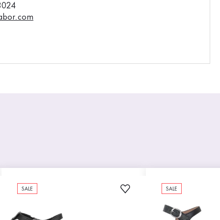
3024
abor.com
SALE
SALE