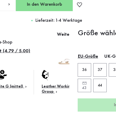
In den Warenkorb
Lieferzeit: 1-4 Werktage
Größe wähl
Weitere Farben
ne-Shop
t (4.79 / 5.00)
EU-Größe
UK-G
36
37
3
44
te G (mittel)
Leather Working
43
Group