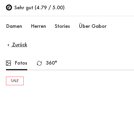
Inhaltsverzeichnis
Zum Hauptinhalt
Zum Inhaltsverzeichnis
Zur Hauptnavigation
Sehr gut (4.79 / 5.00)
Damen
Herren
Stories
Über Gabor
Zurück
Schuhe
Schuhe
Unternehmen
Ballerinas
Sneaker
Nachhaltigkeit
Fotos
360°
Sandalen
Halbschuhe
Gabor Stores
SALE
Sneaker
Stiefel
Händlerbereich
Halbschuhe
Sale %
Karriere
Pumps
Stiefeletten