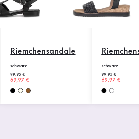
Riemchensandale
Riemchen
schwarz
schwarz
Alter Preis
99,95 €
Alter Preis
99,95 €
Neuer Preis
69,97 €
Neuer Preis
69,97 €