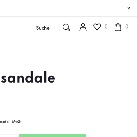
×
0
0
sandale
gesetzl. MwSt.