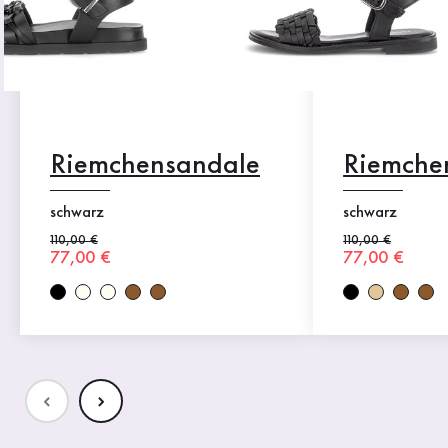
Riemchensandale
Riemche
schwarz
schwarz
Alter Preis
110,00 €
Alter Preis
110,00 €
Neuer Preis
77,00 €
Neuer Preis
77,00 €