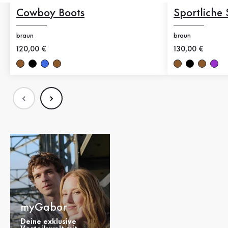
Cowboy Boots
Sportliche 
braun
braun
Neuer Preis
120,00 €
Neuer Preis
130,00 €
myGabor
Deine exklusive