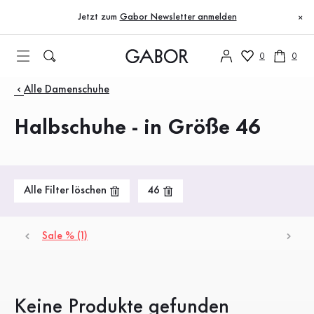
Inhaltsverzeichnis
Keine Produkte gefunden
Zum Hauptinhalt
Zum Inhaltsverzeichnis
Zur Hauptnavigation
Jetzt zum
Gabor Newsletter anmelden
×
0
0
Produkte
Alle Damenschuhe
Halbschuhe - in Größe 46
Alle Filter löschen
46
Sale % (1)
Keine Produkte gefunden