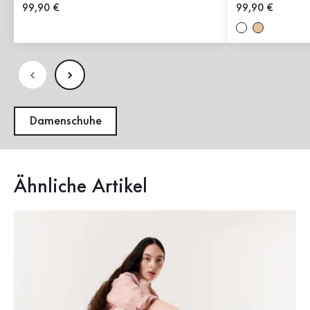
Neuer Preis
99,90 €
Neuer Preis
99,90 €
Damenschuhe
Ähnliche Artikel