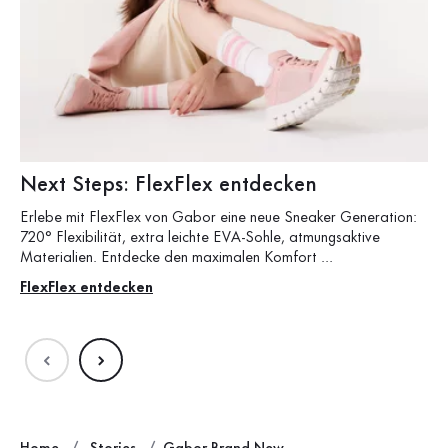
Next Steps: FlexFlex entdecken
F
Erlebe mit FlexFlex von Gabor eine neue Sneaker Generation:
Sch
720° Flexibilität, extra leichte EVA-Sohle, atmungsaktive
Tr
Materialien. Entdecke den maximalen Komfort …
Zu
FlexFlex entdecken