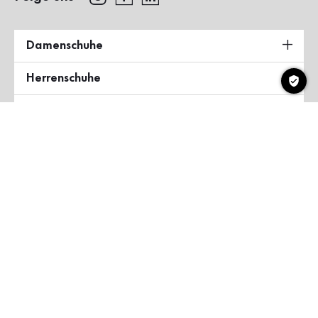
Damenschuhe
Herrenschuhe
Über Gabor
Land & Sprache
Belgien
Copyright ©2026 Gabor Shoes GmbH