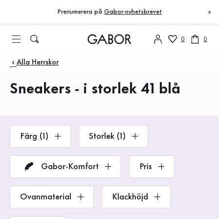
Innehållsförteckning
Till huvudinnehåll
Till innehållsförteckning
Till huvudnavigation
Prenumerera på
Gabor-nyhetsbrevet
×
0
0
Produkter
Alla Herrskor
Sneakers - i storlek 41 blå
Färg (1)
Storlek (1)
Gabor-Komfort
Pris
Ovanmaterial
Klackhöjd