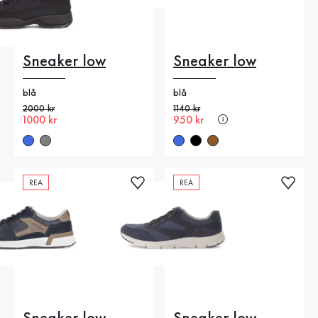
Sneaker low
Sneaker low
blå
blå
Gammalt pris
2000 kr
Gammalt pris
1140 kr
Nytt pris
1000 kr
Nytt pris
950 kr
REA
REA