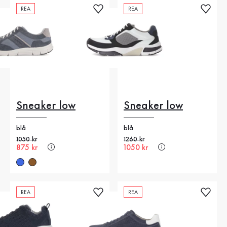
REA
REA
Sneaker low
Sneaker low
blå
blå
Gammalt pris
1050 kr
Gammalt pris
1260 kr
Nytt pris
875 kr
Nytt pris
1050 kr
REA
REA