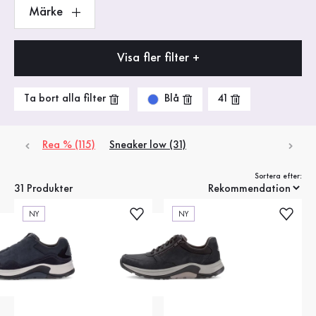
Märke
Visa fler filter +
Blå
Ta bort alla filter
41
Rea % (115)
Sneaker low (31)
Sortera efter:
31 Produkter
NY
NY