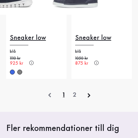
Sneaker low
Sneaker low
blå
blå
Gammalt pris
1110 kr
Gammalt pris
1050 kr
Nytt pris
925 kr
Nytt pris
875 kr
föregående
1
2
Fler rekommendationer till dig