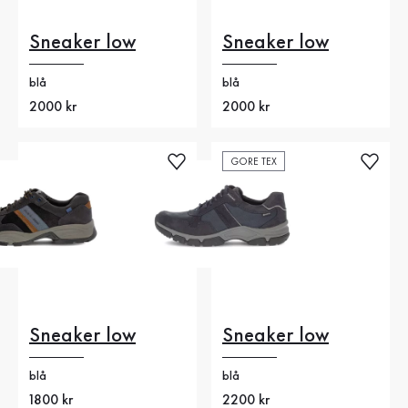
Sneaker low
Sneaker low
blå
blå
Nytt pris
2000 kr
Nytt pris
2000 kr
GORE TEX
Sneaker low
Sneaker low
blå
blå
Nytt pris
1800 kr
Nytt pris
2200 kr