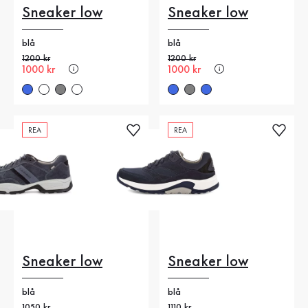
Sneaker low
Sneaker low
blå
blå
Gammalt pris
1200 kr
Gammalt pris
1200 kr
Nytt pris
1000 kr
Nytt pris
1000 kr
REA
REA
Sneaker low
Sneaker low
blå
blå
Gammalt pris
1050 kr
Gammalt pris
1110 kr