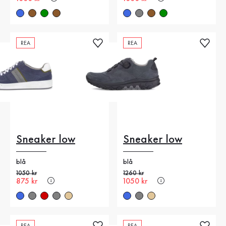
REA
REA
Sneaker low
Sneaker low
blå
blå
Gammalt pris
1050 kr
Gammalt pris
1260 kr
Nytt pris
875 kr
Nytt pris
1050 kr
REA
REA