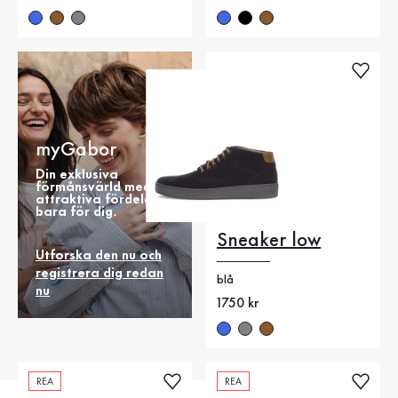
myGabor
Din exklusiva
förmånsvärld med
attraktiva fördelar
bara för dig.
Sneaker low
Utforska den nu och
registrera dig redan
blå
nu
Nytt pris
1750 kr
REA
REA