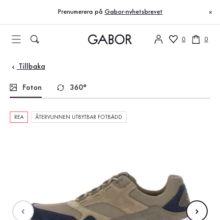
Innehållsförteckning
Till huvudinnehåll
Till innehållsförteckning
Till huvudnavigation
Prenumerera på
Gabor-nyhetsbrevet
×
0
0
Tillbaka
Foton
360°
REA
ÅTERVUNNEN UTBYTBAR FOTBÄDD