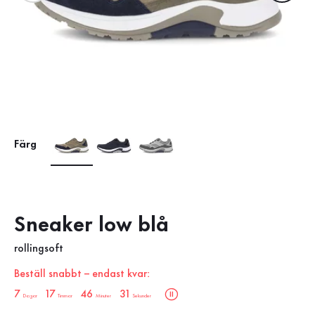
Färg
Sneaker low blå
rollingsoft
Beställ snabbt – endast kvar:
sale.countdown.description
7
17
46
30
Dagar
Timmar
Minuter
Sekunder