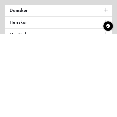
Damskor
Herrskor
Om Gabor
Land & Språk
Sverige
Copyright ©2026 Gabor Shoes GmbH
Allmänna villkor
Integritetspolicy