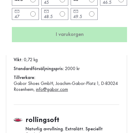
45
46.5
Klackform:
Kilklack
Klackhöjd:
4 cm
47
48.5
49.5
Färg:
blå
skospets:
rund
I varukorgen
Vara:
8000.28.03
Produktion:
Asien
Vikt:
0,72 kg
Standardförsäljningspris:
2000 kr
Tillverkare:
Gabor Shoes GmbH, Joachim-Gabor-Platz 1, D-83024
Rosenheim,
info@gabor.com
rollingsoft
Naturlig avrullning. Extralätt. Speciellt