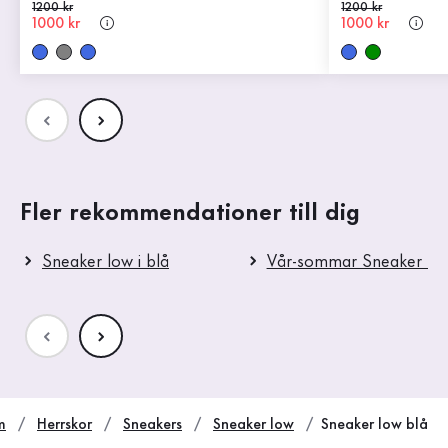
Gammalt pris
1200 kr
Gammalt pris
1200 kr
Nytt pris
1000 kr
Nytt pris
1000 kr
Fler rekommendationer till dig
Sneaker low i blå
Vår-sommar Sneaker lo
m
Herrskor
Sneakers
Sneaker low
Sneaker low blå