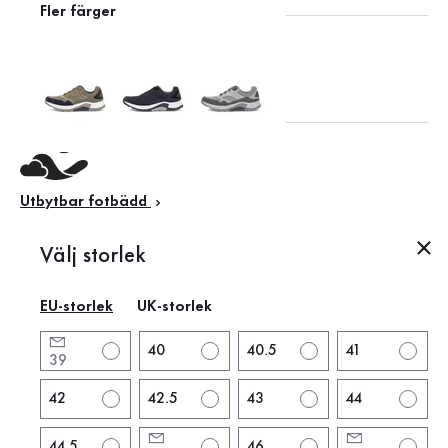
Fler färger
Leather Working Group
Utbytbar fotbädd
Välj storlek
Detta gör skon speciell
EU-storlek
UK-storlek
Produktinformation
40
40.5
41
39
Produktinformation
42
42.5
43
44
Märke:
rollingsoft
44.5
46