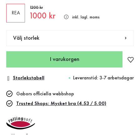
Gammalt pris
1200 kr
REA
Nytt pris
1000 kr
inkl. lagl. moms
Välj storlek
I varukorgen
Storlekstabell
Leveranstid: 3-7 arbetsdagar
Gabors officiella webbshop
Trusted Shops: Mycket bra (4.53 / 5.00)
rollingsoft