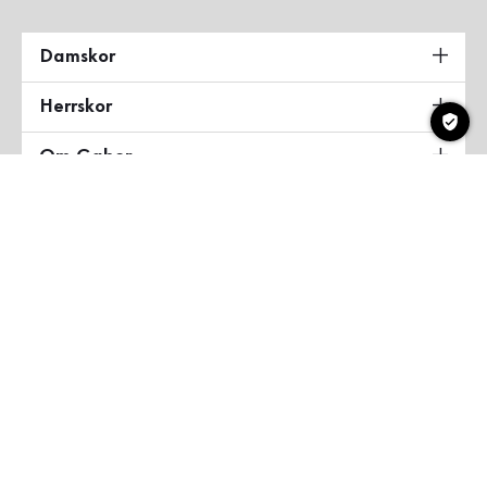
Damskor
Herrskor
Om Gabor
Land & Språk
Sverige
Copyright ©2026 Gabor Shoes GmbH