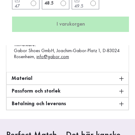
48.5
47
49.5
Vara:
0138.11.31
Produktion:
Asien
I varukorgen
Vikt:
0,7 kg
Standardförsäljningspris:
1750 kr
Tillverkare:
Gabor Shoes GmbH, Joachim-Gabor-Platz 1, D-83024
Rosenheim,
info@gabor.com
Material
Passform och storlek
Betalning och leverans