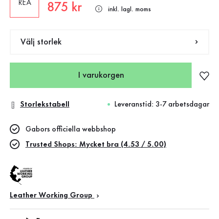
REA
Nytt pris
875 kr
inkl. lagl. moms
Välj storlek
I varukorgen
Storlekstabell
Leveranstid: 3-7 arbetsdagar
Gabors officiella webbshop
Trusted Shops: Mycket bra (4.53 / 5.00)
Leather Working Group