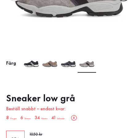
Färg
Sneaker low grå
Beställ snabbt – endast kvar:
sale.countdown.description
8
6
34
40
Dagar
Timmar
Minuter
Sekunder
Gammalt pris
1050 kr