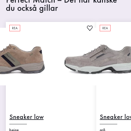
Perfect Match – Det här kanske
du också gillar
REA
REA
Sneaker low
Sneaker lo
beige
grå