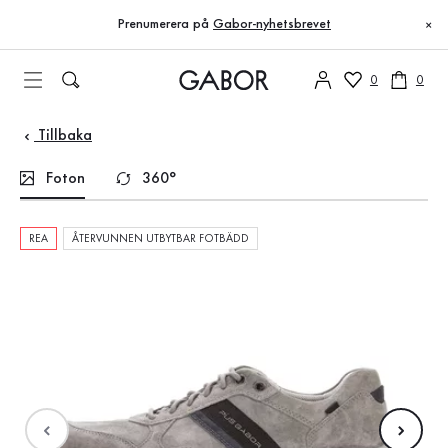
Innehållsförteckning
Till huvudinnehåll
Till innehållsförteckning
Till huvudnavigation
Prenumerera på
Gabor-nyhetsbrevet
×
0
0
Tillbaka
Foton
360°
REA
ÅTERVUNNEN UTBYTBAR FOTBÄDD