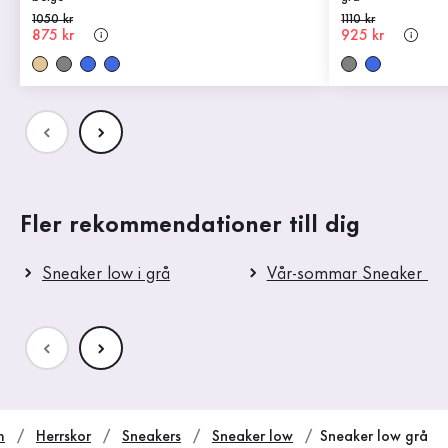
Gammalt pris
1050 kr
Gammalt pris
1110 kr
Nytt pris
875 kr
Nytt pris
925 kr
Fler rekommendationer till dig
Sneaker low i grå
Vår-sommar Sneaker lo
m
Herrskor
Sneakers
Sneaker low
Sneaker low grå