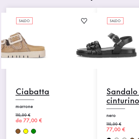
SALDO
SALDO
Ciabatta
Sandalo
cinturin
marrone
Prezzo precedente
110,00 €
nero
Nuovo prezzo
da 77,00 €
Prezzo precedent
110,00 €
Nuovo prezz
77,00 €