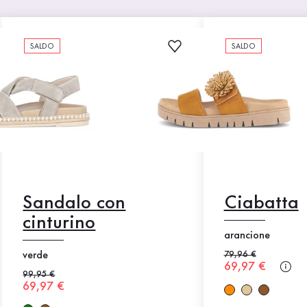
SALDO
SALDO
Sandalo con
Ciabatta
cinturino
arancione
verde
Prezzo precedente
79,96 €
Nuovo prezzo
69,97 €
Prezzo precedente
99,95 €
Nuovo prezzo
69,97 €