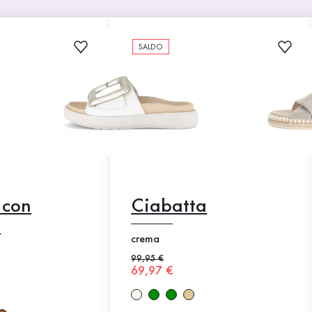
SALDO
 con
Ciabatta
o
crema
Prezzo precedente
99,95 €
Nuovo prezzo
69,97 €
e
o