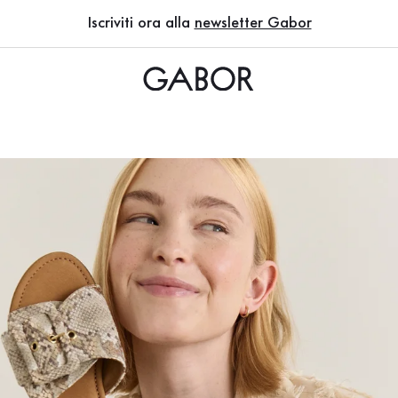
omento?
tte
 da donna
bassi
na
Iscriviti ora alla
newsletter Gabor