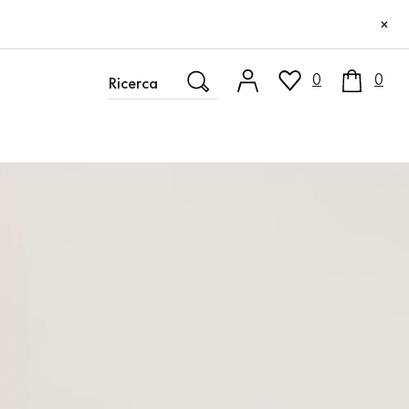
×
0
0