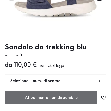
Sandalo da trekking blu
rollingsoft
Nuovo prezzo
da 110,00 €
Incl. IVA di legge
Seleziona il num. di scarpe
Attualmente non disponibile