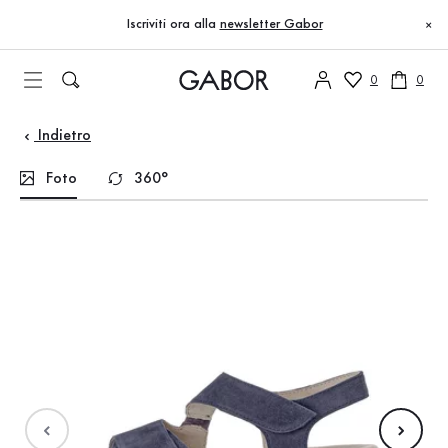
Indice
Vai al contenuto principale
Vai all’indice
Vai alla navigazione principale
Iscriviti ora alla
newsletter Gabor
×
0
0
Indietro
Foto
360°