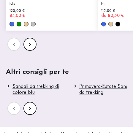
blu
blu
Prezzo precedente
120,00 €
Prezzo precedent
115,00 €
Nuovo prezzo
84,00 €
Nuovo prezzo
da 80,50 €
Altri consigli per te
Sandali da trekking di
Primavera-Estate Sandal
colore blu
da trekking