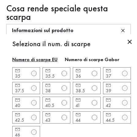
Cosa rende speciale questa
scarpa
Informazioni sul prodotto
Seleziona il num. di scarpe
Informazioni sul prodotto
Numero di scarpe EU
Numero di scarpe Gabor
Marchio:
Gabor
Forma del tacco:
Zeppa
35
35.5
36
37
Altezza del tacco:
4.5 cm
37.5
38
38.5
39
Colore:
nero
Punta della scarpa:
rotonda
40
40.5
41
42
Chiusura:
Chiusura a strappo
Articolo:
84.550.27
42.5
43
44
44.5
Articoli precedenti:
64.550.27
46