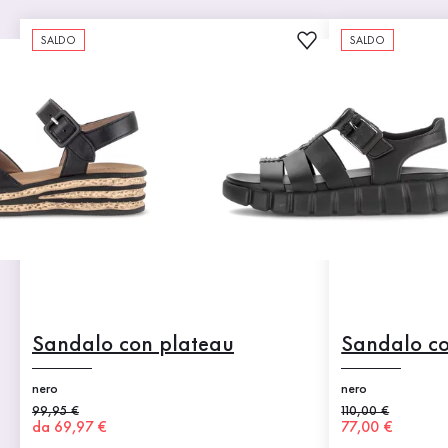
SALDO
SALDO
Sandalo con plateau
Sandalo co
nero
nero
Prezzo precedente
99,95 €
Prezzo precedent
110,00 €
Nuovo prezzo
da 69,97 €
Nuovo prezzo
77,00 €