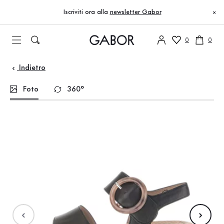
Indice
Vai al contenuto principale
Vai all’indice
Vai alla navigazione principale
Iscriviti ora alla
newsletter Gabor
×
0
0
Indietro
Foto
360°