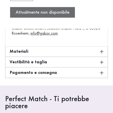
Produzione:
Europa
Peso:
0,53 kg
Attualmente non disponibile
Prezzo di vendita standard:
89,95 €
Produttore:
Gabor Shoes GmbH, Joachim-Gabor-Platz 1, D-83024
Rosenheim,
info@gabor.com
Materiali
Vestibilità e taglia
Pagamento e consegna
Perfect Match - Ti potrebbe
piacere