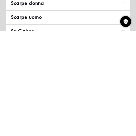
Scarpe donna
Scarpe uomo
Su Gabor
Paese & lingua
Italia
Copyright ©2026 Gabor Shoes GmbH
Condizioni generali
Informativa sulla privacy