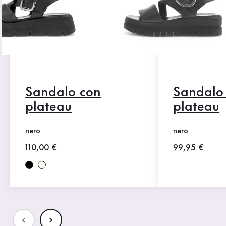
Sandalo con
Sandalo
plateau
plateau
nero
nero
Nuovo prezzo
110,00 €
Nuovo prezz
99,95 €