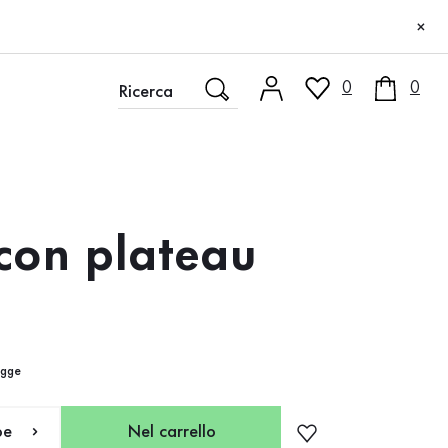
×
0
0
con plateau
egge
pe
Nel carrello