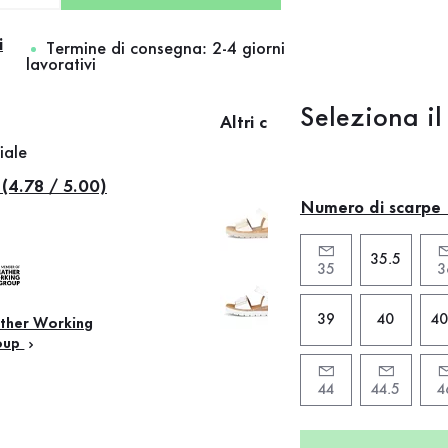
i
Termine di consegna: 2-4 giorni
lavorativi
Seleziona il
Altri colori
iale
 (4.78 / 5.00)
Numero di scarpe
35.5
35
3
39
40
40
ther Working
oup
44
44.5
4