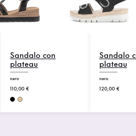
Sandalo con
Sandalo 
plateau
plateau
nero
nero
Nuovo prezzo
110,00 €
Nuovo prezzo
120,00 €