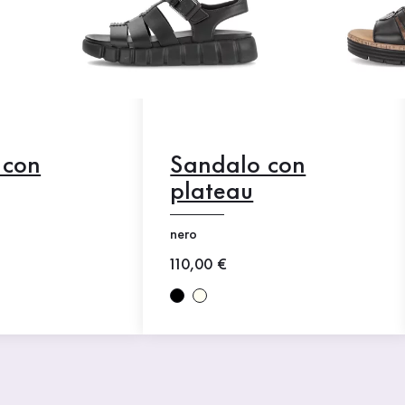
 con
Sandalo con
plateau
nero
o
Nuovo prezzo
110,00 €