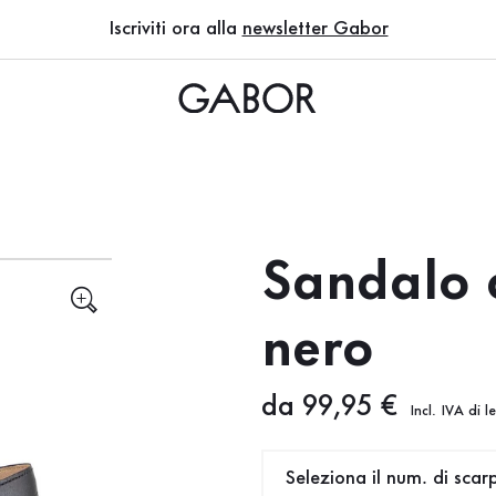
Iscriviti ora alla
newsletter Gabor
Sandalo 
nero
Nuovo prezzo
da 99,95 €
Incl. IVA di l
Seleziona il num. di scar