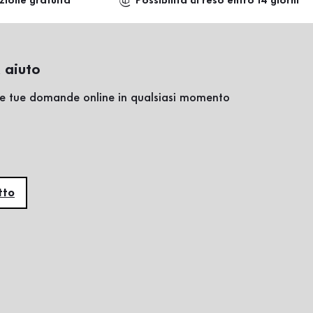
zione gratuita
Possibilità di reso entro 14 giorni
 aiuto
lle tue domande online in qualsiasi momento
tto