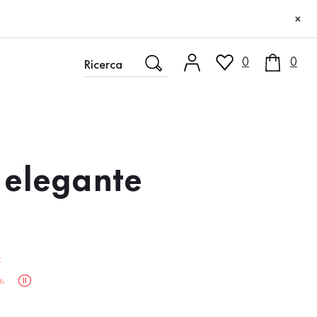
×
0
0
 elegante
:
di