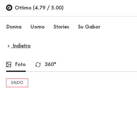
Indice
Vai al contenuto principale
Vai all’indice
Vai alla navigazione principale
Ottimo (4.79 / 5.00)
Donna
Uomo
Stories
Su Gabor
Indietro
Ballerine
Sneakers
Azienda
Scarpe basse
Scarpe basse
Sostenibilità
Foto
360°
Décolleté
Stivali
Negozi Gabor
SALDO
Sandali
Saldi %
Area rivenditori (EN)
Sneakers
Stivali
Stivaletti