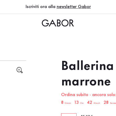
Iscriviti ora alla
newsletter Gabor
Ballerina
marrone
Ordina subito - ancora solo
sale.countdown.description
8
13
42
27
Giorni
Ore
Minuti
Secon