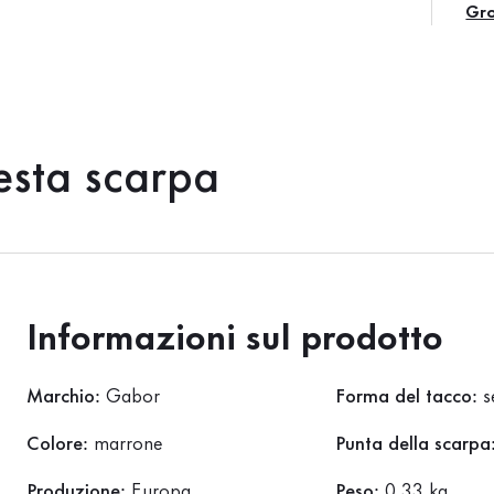
Gr
esta scarpa
Informazioni sul prodotto
Marchio:
Gabor
Forma del tacco:
s
Colore:
marrone
Punta della scarpa
Produzione:
Europa
Peso:
0,33 kg