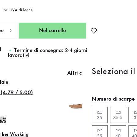
zo
Incl. IVA di legge
pe
Nel carrello
i
Termine di consegna: 2-4 giorni
lavorativi
Seleziona il
Altri colori
iale
 (4.79 / 5.00)
Numero di scarpe
35
35.5
3
ther Working
39
40
40