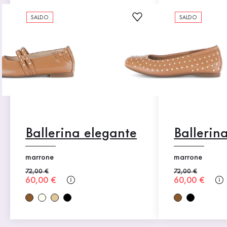
SALDO
SALDO
Ballerina elegante
Ballerin
marrone
marrone
Prezzo precedente
72,00 €
Prezzo precedent
72,00 €
Nuovo prezzo
60,00 €
Nuovo prezz
60,00 €