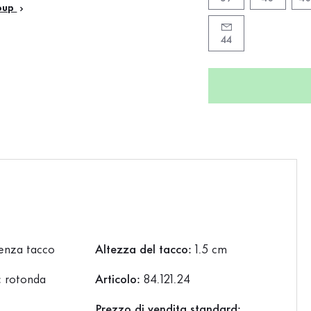
oup
44
enza tacco
Altezza del tacco:
1.5 cm
:
rotonda
Articolo:
84.121.24
Prezzo di vendita standard: