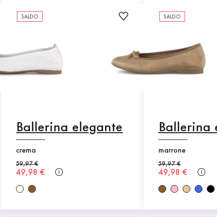
SALDO
SALDO
Ballerina elegante
Ballerina
crema
marrone
Prezzo precedente
59,97 €
Prezzo precedente
59,97 €
Nuovo prezzo
49,98 €
Nuovo prezzo
49,98 €