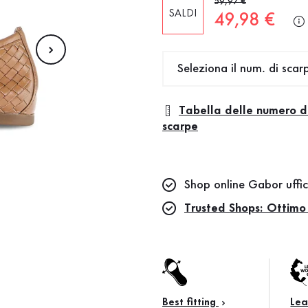
Prezzo precedente
59,97 €
SALDI
Nuovo prez
49,98 €
Seleziona il num. di scar
Tabella delle numero d
scarpe
Shop online Gabor uffic
Trusted Shops: Ottimo
Best fitting
Lea