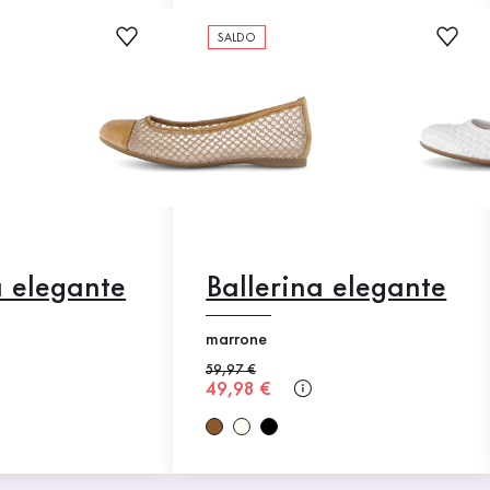
SALDO
a elegante
Ballerina elegante
marrone
e
Prezzo precedente
59,97 €
o
Nuovo prezzo
49,98 €