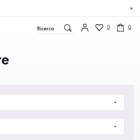
×
0
0
re