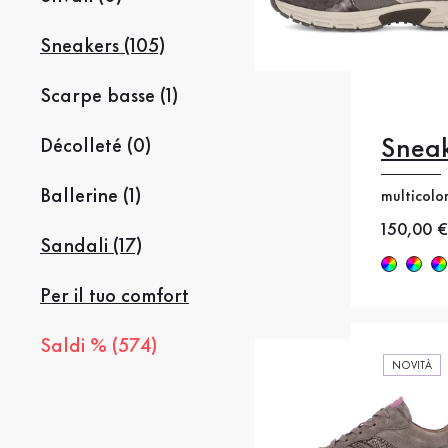
Sneakers (105)
Scarpe basse (1)
Sneak
Décolleté (0)
35
35
Ballerine (1)
multicolo
38
38
Nuovo p
150,00 €
41
4
Sandali (17)
Per il tuo comfort
Saldi % (574)
NOVITÀ