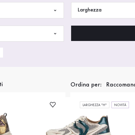
Larghezza
ti
Ordina per:
LARGHEZZA "H"
NOVITÀ