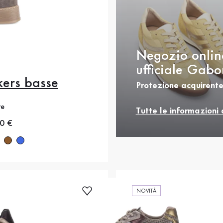
Negozio onlin
ufficiale Gabo
ers basse
Protezione acquirente
.5
36
37
37.5
re
.5
39
40
40.5
Tutte le informazioni 
rezzo
0 €
2
42.5
43
44
NOVITÀ