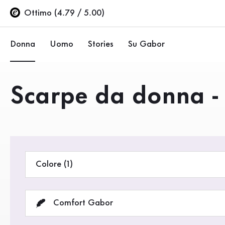
Indice
Vai al contenuto principale
Vai all’indice
Vai alla navigazione principale
Ottimo (4.79 / 5.00)
Donna
Uomo
Stories
Su Gabor
Ballerine
Sneakers
Azienda
Prodotti
Scarpe da donna - 
Scarpe basse
Scarpe basse
Sostenibilità
Décolleté
Stivali
Negozi Gabor
Sandali
Saldi %
Area rivenditori (EN)
Colore (1)
Sneakers
Stivali
Comfort Gabor
Stivaletti