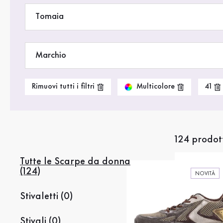
Saldi %
Tomaia
Marchio
Multicolore
Rimuovi tutti i filtri
41
124 prodot
Tutte le Scarpe da donna
(124)
NOVITÀ
Stivaletti (0)
Stivali (0)