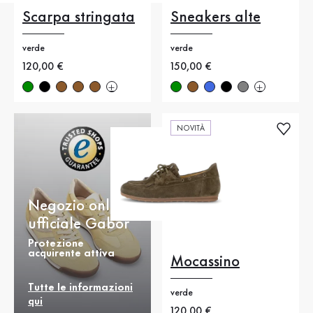
Scarpa stringata
Sneakers alte
verde
verde
Nuovo prezzo
120,00 €
Nuovo prezzo
150,00 €
NOVITÀ
Negozio online
ufficiale Gabor
Protezione
acquirente attiva
Mocassino
Tutte le informazioni
verde
qui
Nuovo prezzo
120,00 €