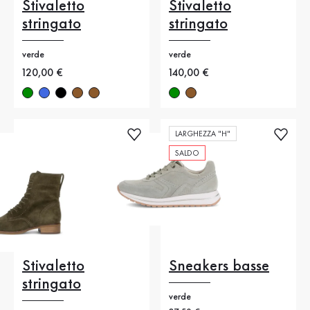
Stivaletto
Stivaletto
stringato
stringato
verde
verde
Nuovo prezzo
120,00 €
Nuovo prezzo
140,00 €
LARGHEZZA "H"
SALDO
Stivaletto
Sneakers basse
stringato
verde