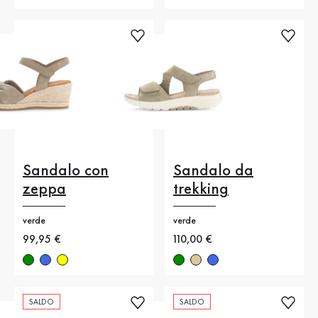
Sandalo con
Sandalo da
zeppa
trekking
verde
verde
Nuovo prezzo
99,95 €
Nuovo prezzo
110,00 €
SALDO
SALDO