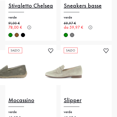
Stivaletto Chelsea
Sneakers basse
verde
verde
Prezzo precedente
91,00 €
Prezzo precedente
69,97 €
Nuovo prezzo
78,00 €
Nuovo prezzo
da 59,97 €
SALDO
SALDO
Mocassino
Slipper
verde
verde