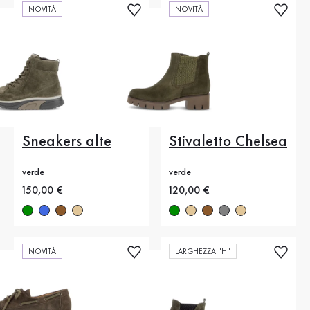
NOVITÀ
NOVITÀ
Sneakers alte
Stivaletto Chelsea
verde
verde
Nuovo prezzo
150,00 €
Nuovo prezzo
120,00 €
NOVITÀ
LARGHEZZA "H"