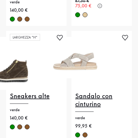
Prezzo precedente
87,50 €
verde
Nuovo prezzo
75,00 €
Nuovo prezzo
140,00 €
LARGHEZZA "H"
Sneakers alte
Sandalo con
cinturino
verde
Nuovo prezzo
140,00 €
verde
Nuovo prezzo
99,95 €