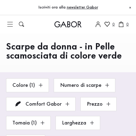
Indice
Vai al contenuto principale
Vai all’indice
Vai alla navigazione principale
Iscriviti ora alla
newsletter Gabor
×
0
0
Scarpe da donna - in Pelle
Prodotti
scamosciata di colore verde
Colore (1)
Numero di scarpe
Comfort Gabor
Prezzo
Tomaia (1)
Larghezza