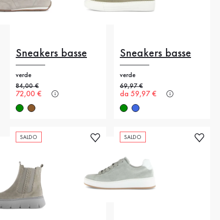
Sneakers basse
Sneakers basse
verde
verde
Prezzo precedente
84,00 €
Prezzo precedente
69,97 €
Nuovo prezzo
72,00 €
Nuovo prezzo
da 59,97 €
SALDO
SALDO