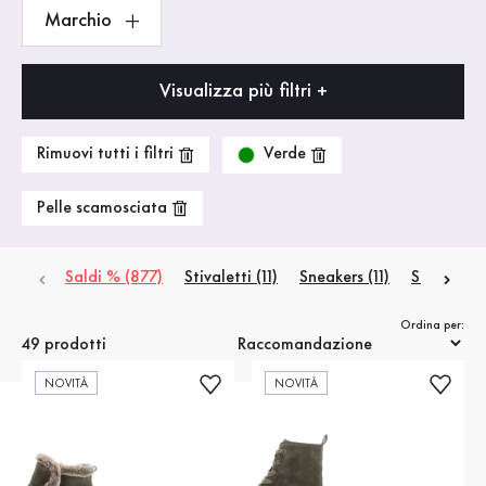
Marchio
Visualizza più filtri +
Verde
Rimuovi tutti i filtri
Pelle scamosciata
Saldi % (877)
Stivaletti
(11)
Sneakers
(11)
Scarpe ba
Ordina per:
49 prodotti
NOVITÀ
NOVITÀ