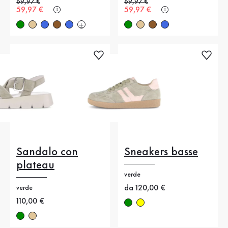
Prezzo precedente
69,97 €
Prezzo precedente
69,97 €
Nuovo prezzo
59,97 €
Nuovo prezzo
59,97 €
Sandalo con
Sneakers basse
plateau
verde
Nuovo prezzo
da 120,00 €
verde
Nuovo prezzo
110,00 €