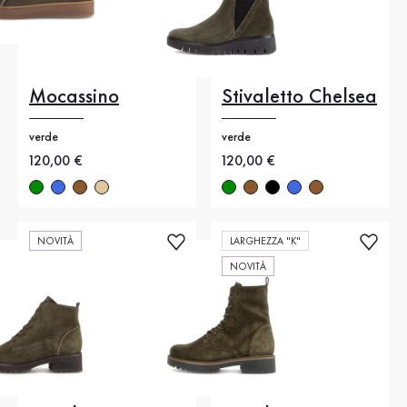
Mocassino
Stivaletto Chelsea
verde
verde
Nuovo prezzo
120,00 €
Nuovo prezzo
120,00 €
NOVITÀ
LARGHEZZA "K"
NOVITÀ