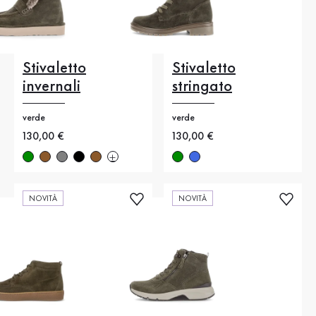
Stivaletto
Stivaletto
invernali
stringato
verde
verde
Nuovo prezzo
130,00 €
Nuovo prezzo
130,00 €
NOVITÀ
NOVITÀ