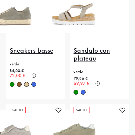
Sneakers basse
Sandalo con
plateau
verde
Prezzo precedente
84,00 €
verde
Nuovo prezzo
72,00 €
Prezzo precedente
79,96 €
Nuovo prezzo
69,97 €
SALDO
SALDO