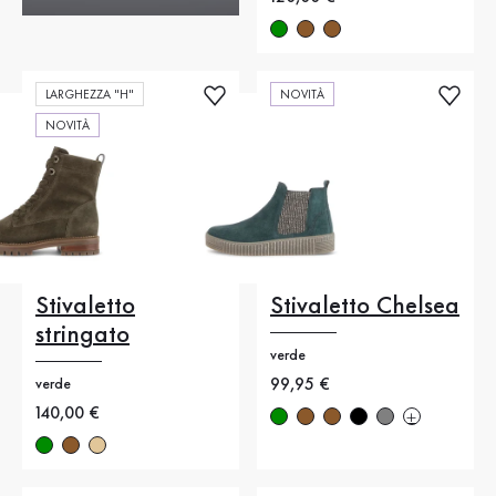
LARGHEZZA "H"
NOVITÀ
NOVITÀ
Stivaletto
Stivaletto Chelsea
stringato
verde
Nuovo prezzo
99,95 €
verde
Nuovo prezzo
140,00 €