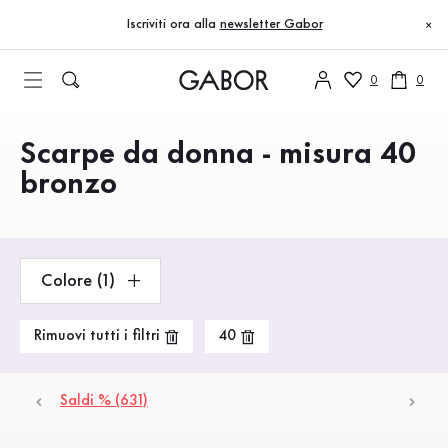
Indice
Nessun prodotto trovato
Vai al contenuto principale
Vai all’indice
Vai alla navigazione principale
Iscriviti ora alla
newsletter Gabor
×
0
0
Scarpe da donna - misura 40
Prodotti
bronzo
Colore (1)
Rimuovi tutti i filtri
40
Saldi % (631)