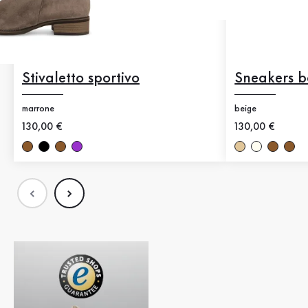
Stivaletto sportivo
Sneakers b
marrone
beige
Nuovo prezzo
130,00 €
Nuovo prezzo
130,00 €