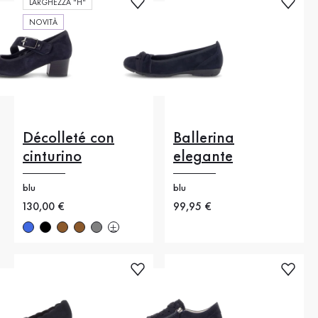
LARGHEZZA "H"
NOVITÀ
Décolleté con
Ballerina
cinturino
elegante
blu
blu
Nuovo prezzo
130,00 €
Nuovo prezzo
99,95 €