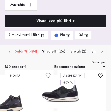
Marchio
Visualizza più filtri +
Blu
Rimuovi tutti i filtri
36
Saldi % (484)
Stivaletti
(26)
Stivali
(2)
Sneakers
(7
Ordina per:
150 prodotti
NOVITÀ
LARGHEZZA "H"
NOVITÀ