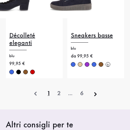
Décolleté
Sneakers basse
eleganti
blu
Nuovo prezzo
da 99,95 €
blu
Nuovo prezzo
99,95 €
precedente
1
2
...
6
Altri consigli per te