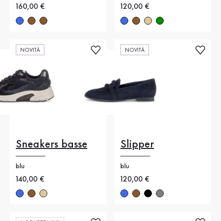
Nuovo prezzo
160,00 €
Nuovo prezzo
120,00 €
NOVITÀ
NOVITÀ
Sneakers basse
Slipper
blu
blu
Nuovo prezzo
140,00 €
Nuovo prezzo
120,00 €