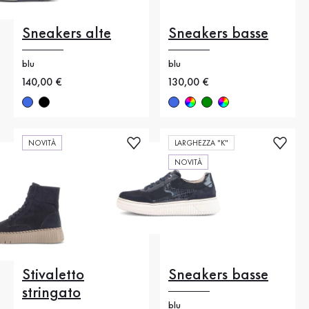
Sneakers alte
Sneakers basse
blu
blu
Nuovo prezzo
140,00 €
Nuovo prezzo
130,00 €
NOVITÀ
LARGHEZZA "K"
NOVITÀ
Stivaletto
Sneakers basse
stringato
blu