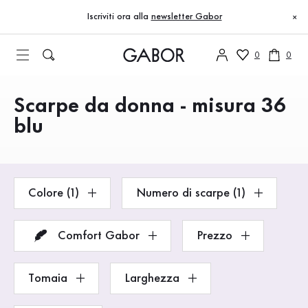
Indice
Vai al contenuto principale
Vai all’indice
Vai alla navigazione principale
Iscriviti ora alla
newsletter Gabor
×
0
0
Scarpe da donna - misura 36
Prodotti
blu
Colore (1)
Numero di scarpe (1)
Comfort Gabor
Prezzo
Tomaia
Larghezza