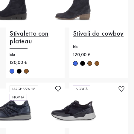
Stivaletto con
Stivali da cowboy
plateau
blu
Nuovo prezzo
120,00 €
blu
Nuovo prezzo
130,00 €
LARGHEZZA "K"
NOVITÀ
NOVITÀ