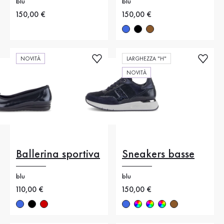
blu
blu
Nuovo prezzo
150,00 €
Nuovo prezzo
150,00 €
NOVITÀ
LARGHEZZA "H"
NOVITÀ
Ballerina sportiva
Sneakers basse
blu
blu
Nuovo prezzo
110,00 €
Nuovo prezzo
150,00 €