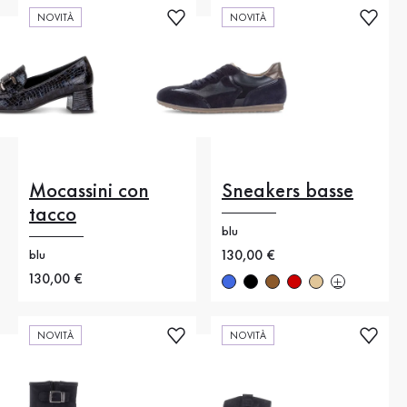
NOVITÀ
NOVITÀ
Mocassini con
Sneakers basse
tacco
blu
Nuovo prezzo
130,00 €
blu
Nuovo prezzo
130,00 €
NOVITÀ
NOVITÀ