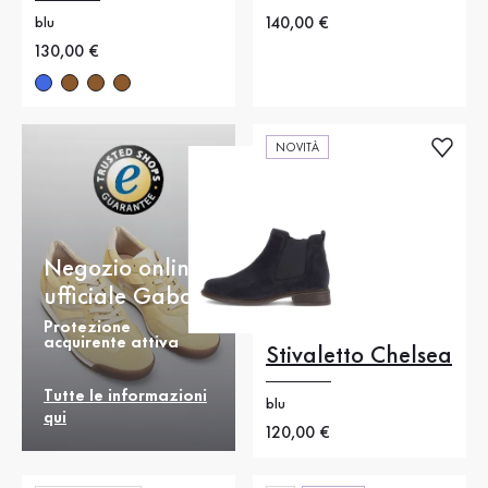
Nuovo prezzo
140,00 €
blu
Nuovo prezzo
130,00 €
NOVITÀ
Negozio online
ufficiale Gabor
Protezione
acquirente attiva
Stivaletto Chelsea
Tutte le informazioni
blu
qui
Nuovo prezzo
120,00 €