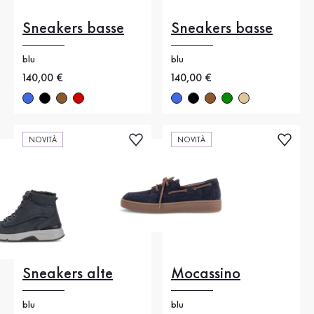
Sneakers basse
Sneakers basse
blu
blu
Nuovo prezzo
140,00 €
Nuovo prezzo
140,00 €
NOVITÀ
NOVITÀ
Sneakers alte
Mocassino
blu
blu