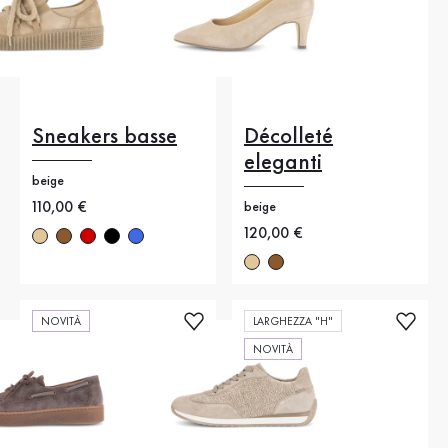
Sneakers basse
Décolleté
eleganti
beige
Nuovo prezzo
110,00 €
beige
Nuovo prezzo
120,00 €
NOVITÀ
LARGHEZZA "H"
NOVITÀ