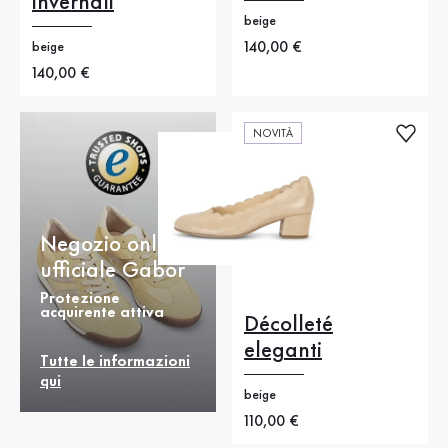
invernali
beige
Nuovo prezzo
140,00 €
beige
Nuovo prezzo
140,00 €
NOVITÀ
Negozio online
ufficiale Gabor
Protezione
acquirente attiva
Décolleté
eleganti
Tutte le informazioni
qui
beige
Nuovo prezzo
110,00 €