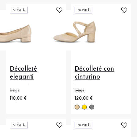
NOVITÀ
NOVITÀ
Décolleté
Décolleté con
eleganti
cinturino
beige
beige
Nuovo prezzo
110,00 €
Nuovo prezzo
120,00 €
NOVITÀ
NOVITÀ