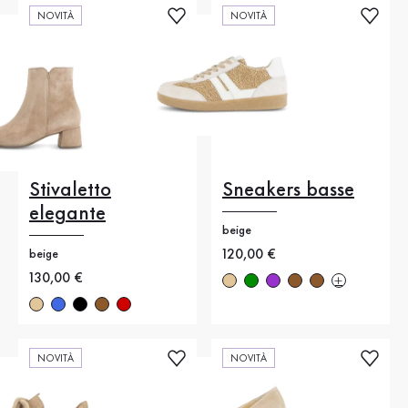
NOVITÀ
NOVITÀ
Stivaletto
Sneakers basse
elegante
beige
Nuovo prezzo
120,00 €
beige
Nuovo prezzo
130,00 €
NOVITÀ
NOVITÀ