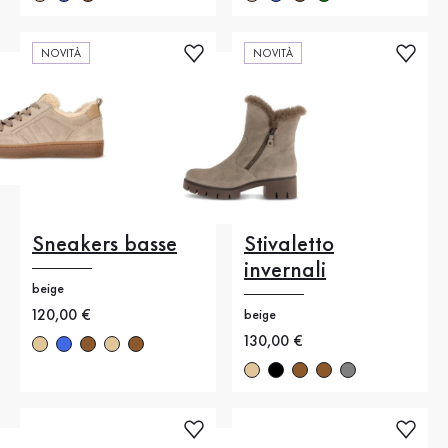
NOVITÀ
NOVITÀ
Sneakers basse
Stivaletto
invernali
beige
Nuovo prezzo
120,00 €
beige
Nuovo prezzo
130,00 €