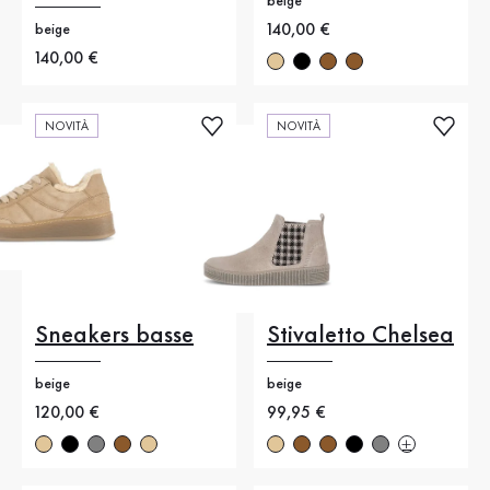
beige
Nuovo prezzo
140,00 €
beige
Nuovo prezzo
140,00 €
NOVITÀ
NOVITÀ
Sneakers basse
Stivaletto Chelsea
beige
beige
Nuovo prezzo
120,00 €
Nuovo prezzo
99,95 €