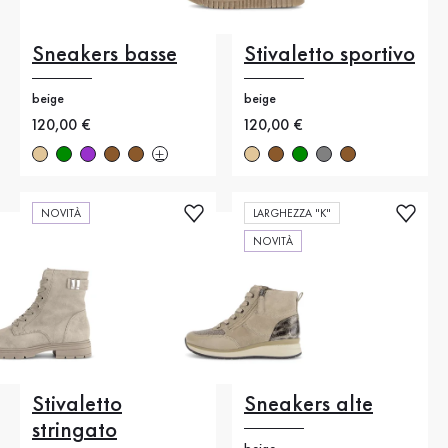
Sneakers basse
Stivaletto sportivo
beige
beige
Nuovo prezzo
120,00 €
Nuovo prezzo
120,00 €
NOVITÀ
LARGHEZZA "K"
NOVITÀ
Stivaletto
Sneakers alte
stringato