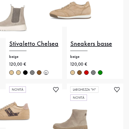
Stivaletto Chelsea
Sneakers basse
beige
beige
Nuovo prezzo
120,00 €
Nuovo prezzo
120,00 €
NOVITÀ
LARGHEZZA "H"
NOVITÀ