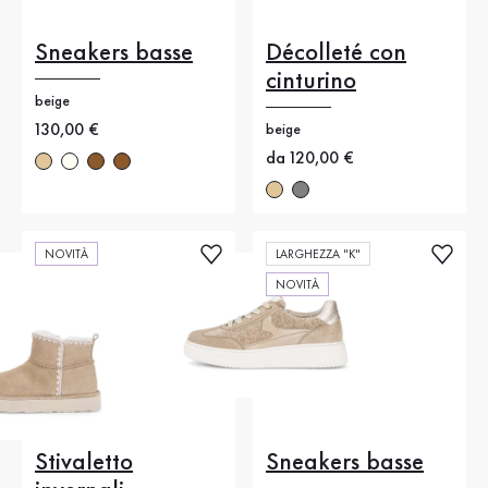
Sneakers basse
Décolleté con
cinturino
beige
Nuovo prezzo
130,00 €
beige
Nuovo prezzo
da 120,00 €
NOVITÀ
LARGHEZZA "K"
NOVITÀ
Stivaletto
Sneakers basse