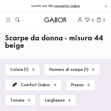
Indice
Vai al contenuto principale
Vai all’indice
Vai alla navigazione principale
Iscriviti ora alla
newsletter Gabor
×
0
0
Scarpe da donna - misura 44
Prodotti
beige
Colore (1)
Numero di scarpe (1)
Comfort Gabor
Prezzo
Tomaia
Larghezza