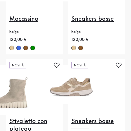
Mocassino
Sneakers basse
beige
beige
Nuovo prezzo
120,00 €
Nuovo prezzo
120,00 €
NOVITÀ
NOVITÀ
Stivaletto con
Sneakers basse
plateau