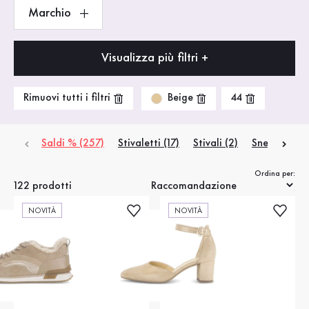
Marchio
Visualizza più filtri +
Beige
Rimuovi tutti i filtri
44
Saldi % (257)
Stivaletti
(17)
Stivali
(2)
Sneakers
(5
Ordina per:
122 prodotti
NOVITÀ
NOVITÀ