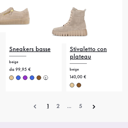
Sneakers basse
Stivaletto con
plateau
beige
Nuovo prezzo
da 99,95 €
beige
Nuovo prezzo
140,00 €
precedente
1
2
...
5