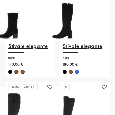
Stivale elegante
Stivale elegante
nero
nero
Nuovo prezzo
140,00 €
Nuovo prezzo
180,00 €
GAMABLE VARIO XL
M