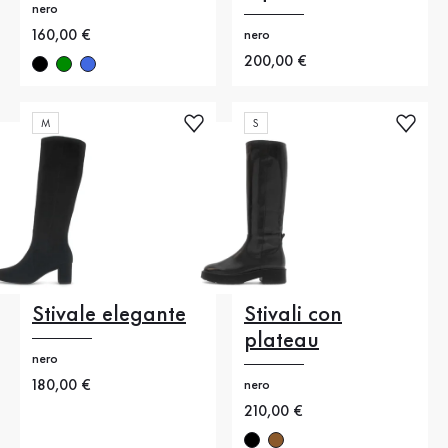
nero
Nuovo prezzo
160,00 €
nero
Nuovo prezzo
200,00 €
M
S
Stivale elegante
Stivali con
plateau
nero
Nuovo prezzo
180,00 €
nero
Nuovo prezzo
210,00 €