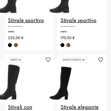
Stivale sportivo
Stivale sportivo
nero
nero
Nuovo prezzo
220,00 €
Nuovo prezzo
170,00 €
VARIO M
ELASTICIZZATO M
Stivali con
Stivale elegante