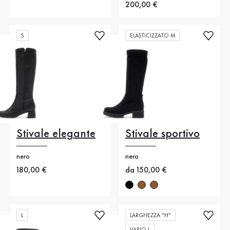
Nuovo prezzo
200,00 €
S
ELASTICIZZATO M
Stivale elegante
Stivale sportivo
nero
nero
Nuovo prezzo
180,00 €
Nuovo prezzo
da 150,00 €
L
LARGHEZZA "H"
VARIO L