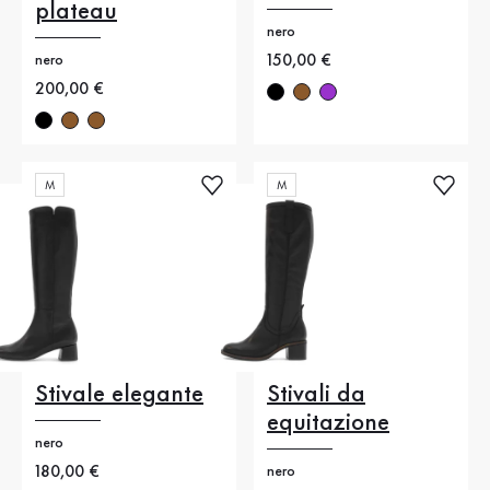
plateau
nero
Nuovo prezzo
150,00 €
nero
Nuovo prezzo
200,00 €
M
M
Stivale elegante
Stivali da
equitazione
nero
Nuovo prezzo
180,00 €
nero