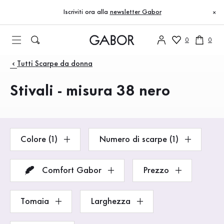
Indice
Vai al contenuto principale
Vai all’indice
Vai alla navigazione principale
Iscriviti ora alla
newsletter Gabor
×
0
0
Prodotti
Tutti Scarpe da donna
Stivali - misura 38 nero
Colore (1)
Numero di scarpe (1)
Comfort Gabor
Prezzo
Tomaia
Larghezza