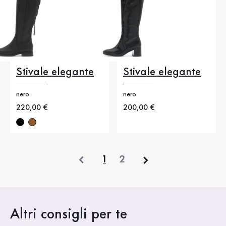
Stivale elegante
Stivale elegante
nero
nero
Nuovo prezzo
220,00 €
Nuovo prezzo
200,00 €
precedente
1
2
Altri consigli per te