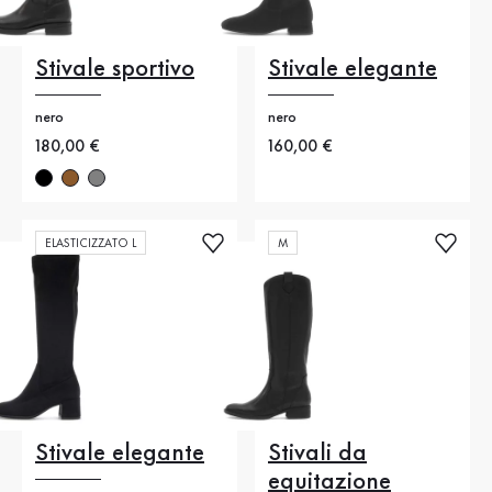
Stivale sportivo
Stivale elegante
nero
nero
Nuovo prezzo
180,00 €
Nuovo prezzo
160,00 €
ELASTICIZZATO L
M
Stivale elegante
Stivali da
equitazione