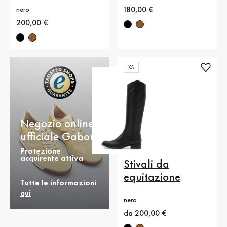
Nuovo prezzo
180,00 €
nero
Nuovo prezzo
200,00 €
XS
Negozio online
ufficiale Gabor
Protezione
acquirente attiva
Stivali da
equitazione
Tutte le informazioni
qui
nero
Nuovo prezzo
da 200,00 €