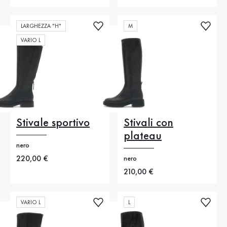
LARGHEZZA "H"
M
VARIO L
Stivale sportivo
Stivali con
plateau
nero
Nuovo prezzo
220,00 €
nero
Nuovo prezzo
210,00 €
VARIO L
L