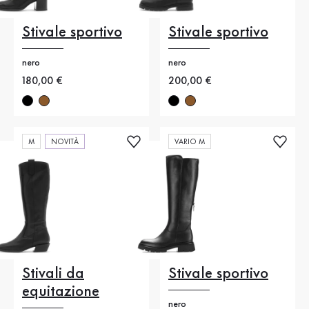
Stivale sportivo
Stivale sportivo
nero
nero
Nuovo prezzo
180,00 €
Nuovo prezzo
200,00 €
M
NOVITÀ
VARIO M
Stivali da
Stivale sportivo
equitazione
nero