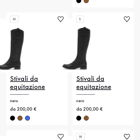
M
S
Stivali da
Stivali da
equitazione
equitazione
nero
nero
Nuovo prezzo
da 200,00 €
Nuovo prezzo
da 200,00 €
M