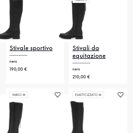
Stivale sportivo
Stivali da
equitazione
nero
Nuovo prezzo
190,00 €
nero
Nuovo prezzo
210,00 €
VARIO M
ELASTICIZZATO M