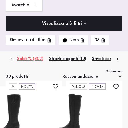
Marchio
Visualizza più filtri +
Nero
Rimuovi tutti i filtri
38
Saldi % (802)
Stiavli eleganti (10)
Stivali con plateau
Ordina per:
30 prodotti
M
NOVITÀ
VARIO M
NOVITÀ