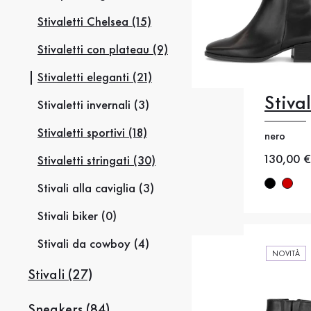
Stivaletti Chelsea (15)
Stivaletti con plateau (9)
Stivaletti eleganti (21)
Stiva
Stivaletti invernali (3)
35
35
Stivaletti sportivi (18)
nero
38
38
Nuovo p
130,00 €
Stivaletti stringati (30)
41
4
Stivali alla caviglia (3)
Stivali biker (0)
Stivali da cowboy (4)
NOVITÀ
Stivali (27)
Sneakers (84)