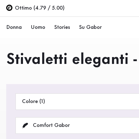
Indice
Vai al contenuto principale
Vai all’indice
Vai alla navigazione principale
Ottimo (4.79 / 5.00)
Donna
Uomo
Stories
Su Gabor
Ballerine
Sneakers
Azienda
Prodotti
Stivaletti eleganti
Scarpe basse
Scarpe basse
Sostenibilità
Décolleté
Stivali
Negozi Gabor
Sandali
Saldi %
Area rivenditori (EN)
Colore (1)
Sneakers
Stivali
Comfort Gabor
Stivaletti