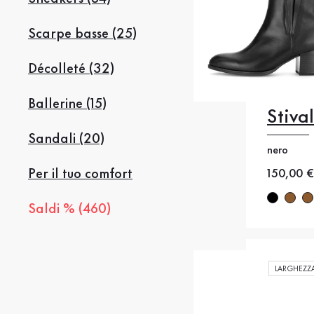
Scarpe basse (25)
Décolleté (32)
Ballerine (15)
Stiva
35
35
Sandali (20)
nero
38
38
Per il tuo comfort
Nuovo p
150,00 €
41
4
Saldi % (460)
LARGHEZZA