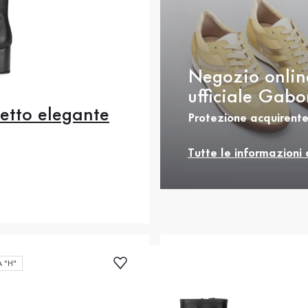
Negozio onlin
ufficiale Gabo
letto elegante
Protezione acquirente
.5
36
37
37.5
.5
39
40
40.5
Tutte le informazioni 
rezzo
2
42.5
43
44
 "H"