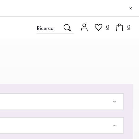
×
0
0