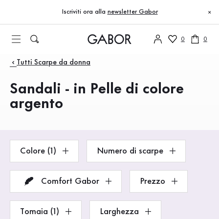
Indice
Vai al contenuto principale
Vai all’indice
Vai alla navigazione principale
Iscriviti ora alla
newsletter Gabor
×
0
0
Prodotti
Tutti Scarpe da donna
Sandali - in Pelle di colore
argento
Colore (1)
Numero di scarpe
Comfort Gabor
Prezzo
Tomaia (1)
Larghezza