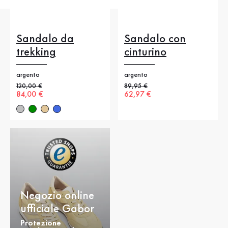
Sandalo da
Sandalo con
trekking
cinturino
argento
argento
Prezzo precedente
120,00 €
Prezzo precedente
89,95 €
Nuovo prezzo
84,00 €
Nuovo prezzo
62,97 €
Negozio online
ufficiale Gabor
Protezione