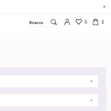
×
0
0