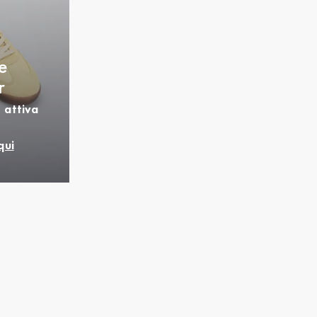
e
r
 attiva
qui