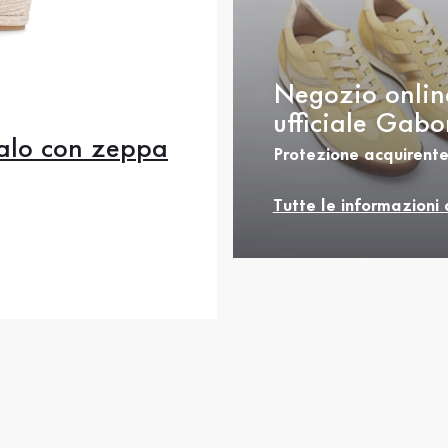
Negozio onlin
ufficiale Gabo
alo con zeppa
Protezione acquirente
Tutte le informazioni 
7
37.5
38
38.5
cedente
rezzo
0
40.5
42