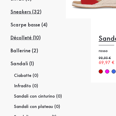
Sneakers (32)
Scarpe basse (4)
Sand
Décolleté (10)
Ballerine (2)
rosso
35.5
3
Prezzo pre
99,95 €
Nuovo p
69,97 €
Sandali (1)
39
4
Ciabatte (0)
Infradito (0)
Sandali con cinturino (0)
Sandali con plateau (0)