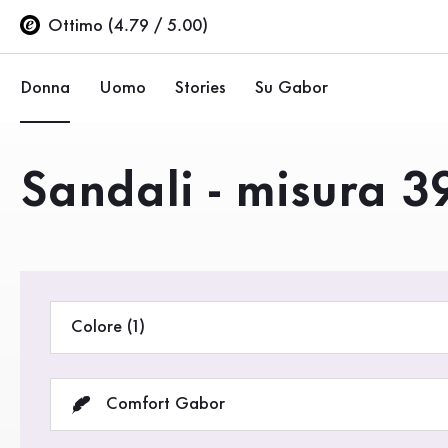
Indice
Vai al contenuto principale
Vai all’indice
Vai alla navigazione principale
Ottimo (4.79 / 5.00)
Donna
Uomo
Stories
Su Gabor
Ballerine
Sneakers
Azienda
Prodotti
Sandali - misura 3
Scarpe basse
Scarpe basse
Sostenibilità
Décolleté
Stivali
Negozi Gabor
Sandali
Saldi %
Area rivenditori (EN)
Colore (1)
Sneakers
Stivali
Comfort Gabor
Stivaletti