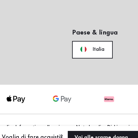
Paese & lingua
Italia
erali
Informativa sulla privacy
Note legali
Dichiarazione 
Impostazioni dei cookie
Voglia di fare acquisti?
Vai alle scarpe donna