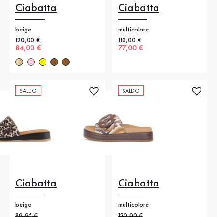
Ciabatta
Ciabatta
beige
multicolore
Prezzo precedente
120,00 €
Prezzo precedente
110,00 €
Nuovo prezzo
84,00 €
Nuovo prezzo
77,00 €
SALDO
SALDO
Ciabatta
Ciabatta
beige
multicolore
Prezzo precedente
89,95 €
Prezzo precedente
120,00 €