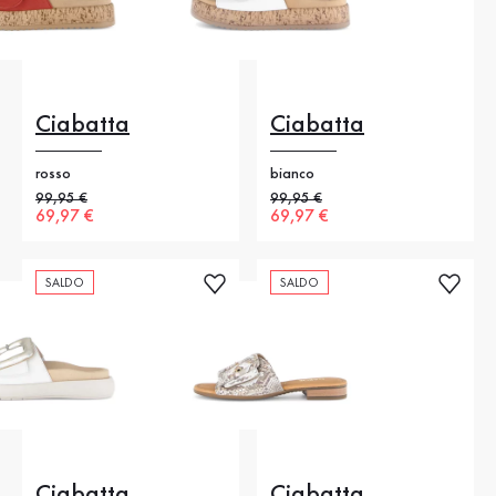
Ciabatta
Ciabatta
rosso
bianco
Prezzo precedente
99,95 €
Prezzo precedente
99,95 €
Nuovo prezzo
69,97 €
Nuovo prezzo
69,97 €
SALDO
SALDO
Ciabatta
Ciabatta