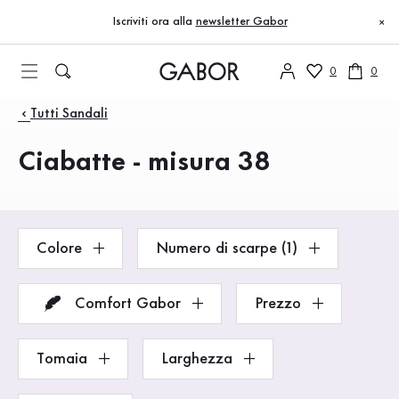
Indice
Vai al contenuto principale
Vai all’indice
Vai alla navigazione principale
Iscriviti ora alla
newsletter Gabor
×
0
0
Prodotti
Tutti Sandali
Ciabatte - misura 38
Colore
Numero di scarpe (1)
Comfort Gabor
Prezzo
Tomaia
Larghezza