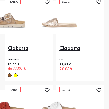
SALDO
SALDO
Ciabatta
Ciabatta
marrone
oro
Prezzo precedente
110,00 €
Prezzo precedente
99,95 €
Nuovo prezzo
da 77,00 €
Nuovo prezzo
69,97 €
SALDO
SALDO