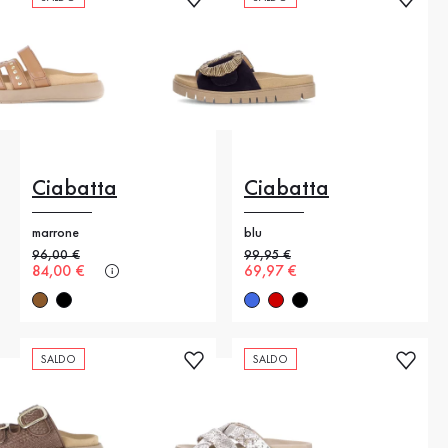
Ciabatta
Ciabatta
marrone
blu
Prezzo precedente
96,00 €
Prezzo precedente
99,95 €
Nuovo prezzo
84,00 €
Nuovo prezzo
69,97 €
SALDO
SALDO