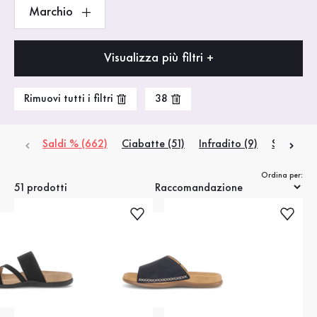
Marchio
Visualizza più filtri +
Rimuovi tutti i filtri
38
Saldi % (662)
Ciabatte (51)
Infradito (9)
Sandali c
Ordina per:
51 prodotti