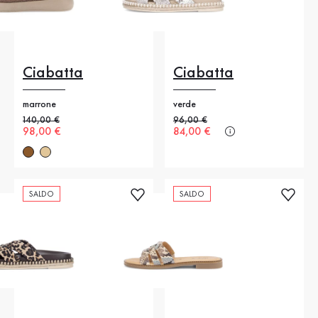
Ciabatta
Ciabatta
marrone
verde
Prezzo precedente
140,00 €
Prezzo precedente
96,00 €
Nuovo prezzo
98,00 €
Nuovo prezzo
84,00 €
SALDO
SALDO