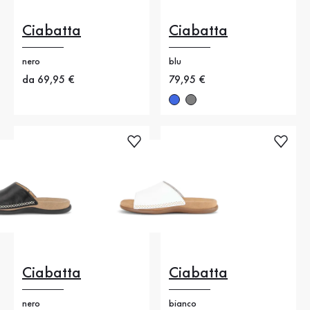
Ciabatta
Ciabatta
nero
blu
Nuovo prezzo
da 69,95 €
Nuovo prezzo
79,95 €
Ciabatta
Ciabatta
nero
bianco