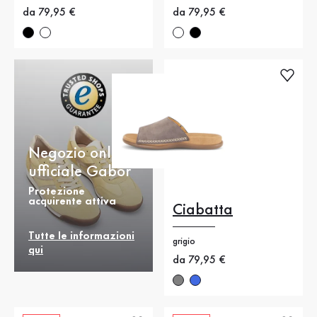
Nuovo prezzo
da 79,95 €
Nuovo prezzo
da 79,95 €
Negozio online
ufficiale Gabor
Protezione
acquirente attiva
Ciabatta
Tutte le informazioni
grigio
qui
Nuovo prezzo
da 79,95 €