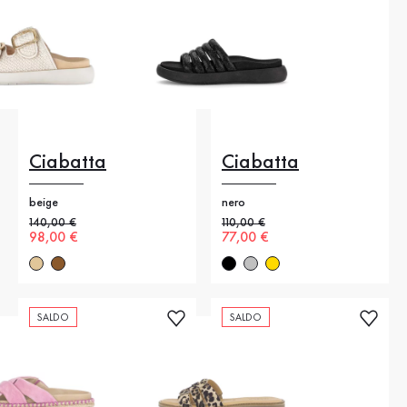
Ciabatta
Ciabatta
beige
nero
Prezzo precedente
140,00 €
Prezzo precedente
110,00 €
Nuovo prezzo
98,00 €
Nuovo prezzo
77,00 €
SALDO
SALDO