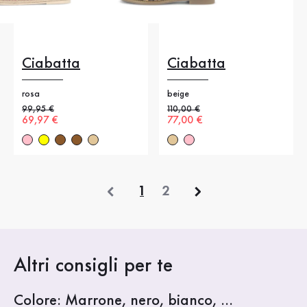
Ciabatta
Ciabatta
rosa
beige
Prezzo precedente
99,95 €
Prezzo precedente
110,00 €
Nuovo prezzo
69,97 €
Nuovo prezzo
77,00 €
precedente
1
2
Altri consigli per te
Colore: Marrone, nero, bianco, ...