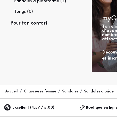
Sandales à plateforme (2)
Tongs (0)
myG
Pour ton confort
Ton uni
d’avan
nombre
attract
Découv
et inscr
Accueil
Chaussures femme
Sandales
Sandales à bride
Excellent (4.57 / 5.00)
Boutique en lign