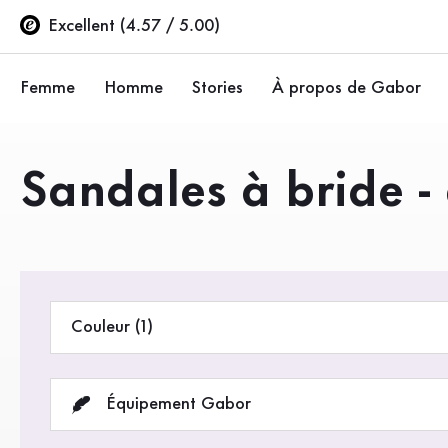
Table des matières
Accéder au contenu principal
Accéder à la table des matières
Accéder à la navigation principale
Excellent (4.57 / 5.00)
Femme
Homme
Stories
À propos de Gabor
Ballerines
Baskets
Entreprise
Produits
Sandales à bride -
Chaussures basses
Chaussures basses
Durabilité
Escarpins
Bottes
Gabor Stores
Sandales
Espace revendeur (
Couleur (1)
Baskets
Bottes
Équipement Gabor
Bottines