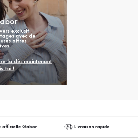
abor
vers exclusif
tages avec de
uses offres
ives.
re-la dès maintenant
is-toi !
e officielle Gabor
Livraison rapide