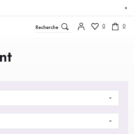
×
0
0
nt