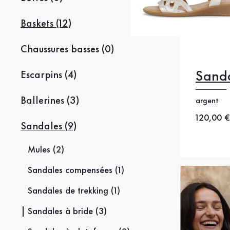
Baskets (12)
Chaussures basses (0)
Sanda
Escarpins (4)
Ballerines (3)
argent
Nouveau
120,00 €
Sandales (9)
38
38
Mules (2)
Sandales compensées (1)
Sandales de trekking (1)
Sandales à bride (3)