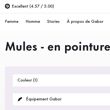
Table des matières
Accéder au contenu principal
Accéder à la table des matières
Accéder à la navigation principale
Excellent (4.57 / 5.00)
Femme
Homme
Stories
À propos de Gabor
Ballerines
Baskets
Entreprise
Produits
Mules - en pointur
Chaussures basses
Chaussures basses
Durabilité
Escarpins
Bottes
Gabor Stores
Sandales
Espace revendeur (
Couleur (1)
Baskets
Bottes
Équipement Gabor
Bottines